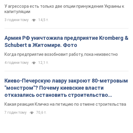
У агрессора есть только две опции принуждения Украины к
капитуляции
3 години тому
14,5 т.
Армия РФ уничтожила предприятие Kromberg &
Schubert в Житомире. Фото
Когда предприятие возобновит работу, пока неизвестно
4 години тому
12,1 т.
Киево-Печерскую лавру закроют 80-метровым
"монстром"? Почему киевские власти
отказались остановить строительство
небоскреба "московского верующего"
Какая реакция Кличко на петицию по отмене строительства
7 годин тому
70,6 т.