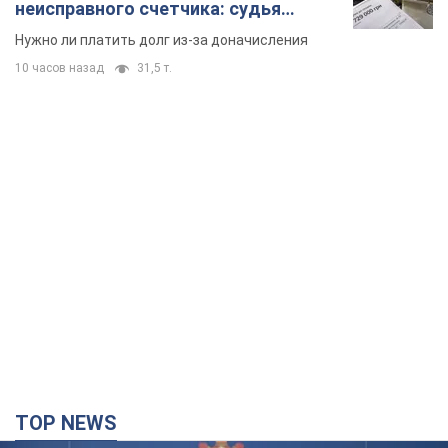
неисправного счетчика: судья
вынес неожиданное решение
Нужно ли платить долг из-за доначисления
10 часов назад
31,5 т.
TOP NEWS