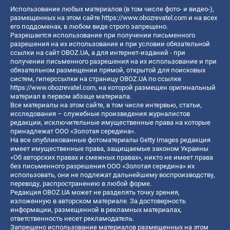
Использование любых материалов (в том числе фото- и видео-),
размещенных на этом сайте
https://www.obozrevatel.com
и на всех
его поддоменах, в любом виде строго запрещено.
Разрешается использование при получении письменного
разрешения на их использование и при условии обязательной
ссылки на сайт OBOZ.UA, а для интернет-изданий - при
получении письменного разрешения на их использование и при
обязательном размещении прямой, открытой для поисковых
систем, гиперссылки на страницу OBOZ.UA по ссылке
https://www.obozrevatel.com
, на которой размещен оригинальный
материал в первом абзаце материала.
Все материалы на этом сайте, в том числе интервью, статьи,
исследования – служебные произведения журналистов
редакции, исключительные имущественные права на которые
принадлежат ООО «Золотая середина».
На все опубликованные фотоматериалы Getty Images редакция
имеет имущественные права, защищаемые законом Украины
«Об авторских правах и смежных правах», никто не имеет права
без письменного разрешения ООО «Золотая середина» их
использовать, они не подлежат дальнейшему воспроизводству,
переводу, распространению в любой форме.
Редакция OBOZ.UA может не разделять точку зрения,
изложенную в авторском материале. За достоверность
информации, размещенной в рекламных материалах,
ответственность несет рекламодатель.
Запрещено использование материалов размещенных на этом