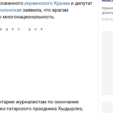
неис
ированного
украинского Крыма
и депутат
судь
Нужно 
оклонская
заявила, что врагам
неож
донач
го многонациональность.
8.08.20
идео дня
ентарии журналистам по окончании
ко-татарского праздника Хыдырлез,