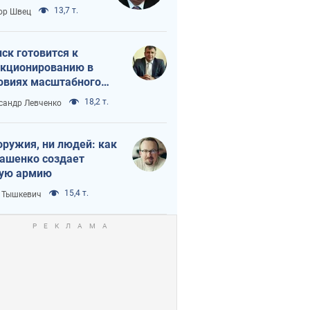
 тайный план
13,7 т.
ор Швец
мпа и Путина?
ск готовится к
кционированию в
овиях масштабного
нного кризиса
18,2 т.
сандр Левченко
оружия, ни людей: как
ашенко создает
ую армию
15,4 т.
 Тышкевич