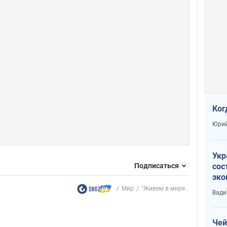
Ког
Юрий
Укр
Подписаться
сос
эко
Ест
Мир
"Живем в мире...
Вади
тун
Чей