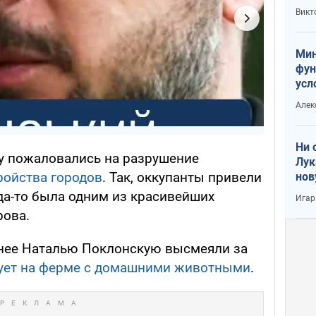
или
Викт
Тра
Мин
фун
усл
вое
Алек
Ни 
у пожаловались на разрушение
Лук
ройства городов
. Так, оккупанты привели
нов
гда-то была одним из красивейших
Игар
рова.
анее Наталью Поклонскую высмеяли за
ует на ферме с домашними животными
.