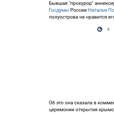
Бывшая "прокурор" аннекс
Госдумы
России
Наталья П
полуострова не нравится е
В
Об это она сказала в комм
церемонии открытия крымс