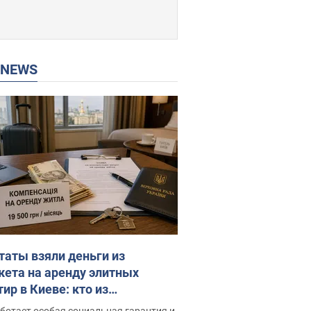
P NEWS
таты взяли деньги из
ета на аренду элитных
ир в Киеве: кто из
аментариев просил средства
ботает особая социальная гарантия и