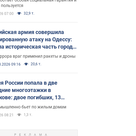
е поселился
 пользуется
32,9 т.
26 07:00
ийская армия совершила
ированную атаку на Одессу:
ла историческая часть города,
 пострадавшие. Фото и видео
ррора враг применил ракеты и дроны
20,6 т.
8.2026 09:16
я России попала в две
дние многоэтажки в
кове: двое погибших, 13
радавших
умышленно бьет по жилым домам
1,3 т.
26 08:21