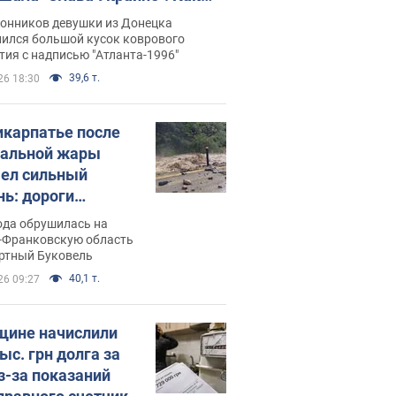
илась судьба Подкопаевой,
лонников девушки из Донецка
рая 30 лет назад завоевала
нился большой кусок коврового
ия с надписью "Атланта-1996"
ото" Олимпиады
39,6 т.
26 18:30
икарпатье после
альной жары
ел сильный
нь: дороги
ратились в реки.
ода обрушилась на
о
-Франковскую область
ортный Буковель
40,1 т.
26 09:27
ине начислили
ыс. грн долга за
из-за показаний