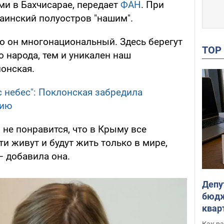
ми в Бахчисарае, передает
ФАН
. При
раинский полуостров "нашим".
то он многонациональный. Здесь берегут
TO
о народа, тем и уникален наш
лонская.
с небес": Поклонская забредила
сию
 не понравится, что в Крыму все
и живут и будут жить только в мире,
– добавила она.
Депу
бюдж
кварт
парл
Как ра