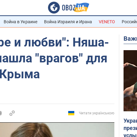
Война в Украине
Война Израиля и Ирана
VENETO
Россий
Важ
е и любви": Няша-
ашла "врагов" для
 Крыма
Читати українською
Укра
през
услы