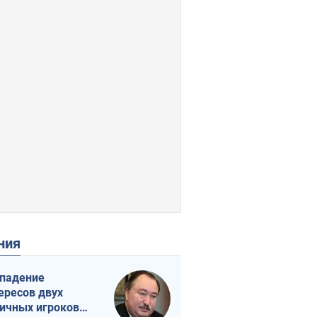
ения
падение
ересов двух
ичных игроков