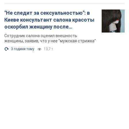
"Не следит за сексуальностью": в
Киеве консультант салона красоты
оскорбил женщину после
химиотерапии, разгорелся скандал.
Сотрудник салона оценил внешность
Фото
женщины, заявив, что у нее "мужская стрижка"
3 години тому
13,7 т.