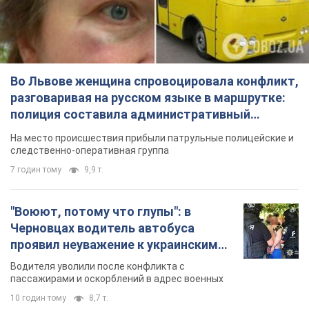
Во Львове женщина спровоцировала конфликт,
разговаривая на русском языке в маршрутке:
полиция составила административный
протокол. Видео
На место происшествия прибыли патрульные полицейские и
следственно-оперативная группа
7 годин тому
9,9 т.
"Воюют, потому что глупы": в
Черновцах водитель автобуса
проявил неуважение к украинским
военным и поплатился за это.
Водителя уволили после конфликта с
Видео
пассажирами и оскорблений в адрес военных
10 годин тому
8,7 т.