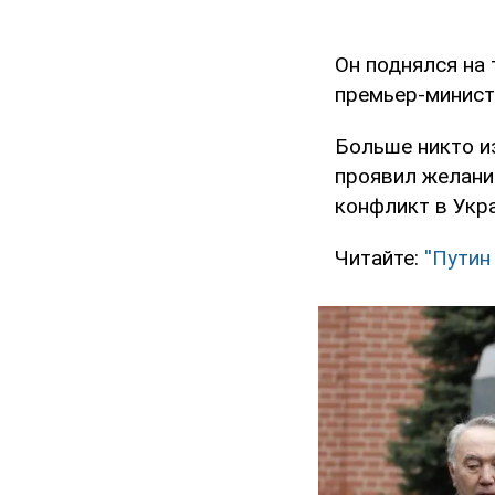
Он поднялся на
премьер-минис
Больше никто из
проявил желани
конфликт в Укра
Читайте:
''Пути