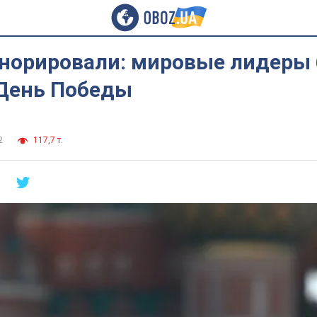
гнорировали: мировые лидеры
 День Победы
2
117,7 т.