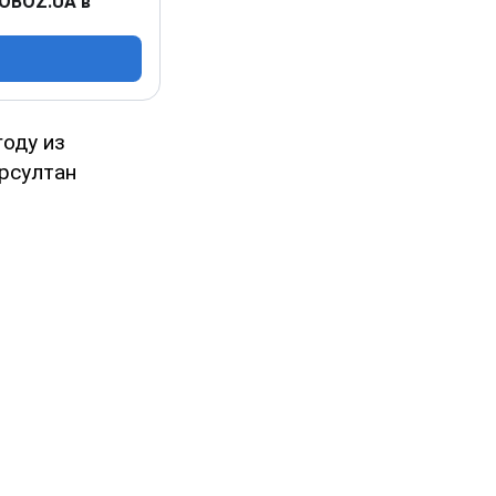
 OBOZ.UA в
году из
урсултан