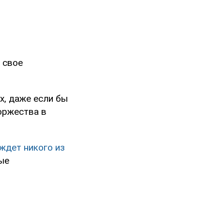
 свое
х, даже если бы
оржества в
 ждет никого из
ые