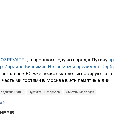
BOZREVATEL
, в прошлом году на парад к Путину
п
р Израиля Биньямин Нетаньяху и президент Серб
ран-членов ЕС уже несколько лет игнорируют это
 частыми гостями в Москве в эти памятные дни.
Владимир Путин
Нурсултан Назарбаев
Дмитрий Медведев
а