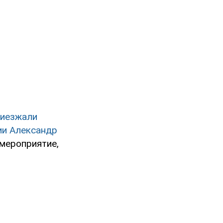
риезжали
ии Александр
 мероприятие,