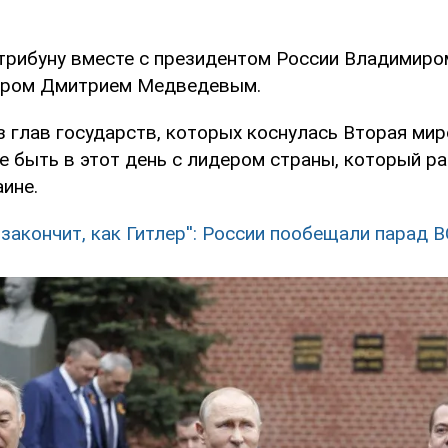
 трибуну вместе с президентом России Владимир
тром Дмитрием Медведевым.
 глав государств, которых коснулась Вторая мир
е быть в этот день с лидером страны, который р
ине.
н закончит, как Гитлер'': России пообещали парад 