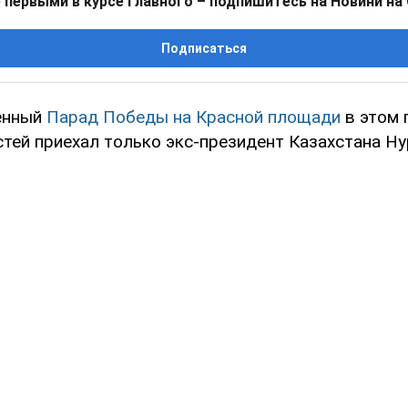
 первыми в курсе главного – подпишитесь на Новини на
Подписаться
енный
Парад Победы на Красной площади
в этом 
стей приехал только экс-президент Казахстана Н