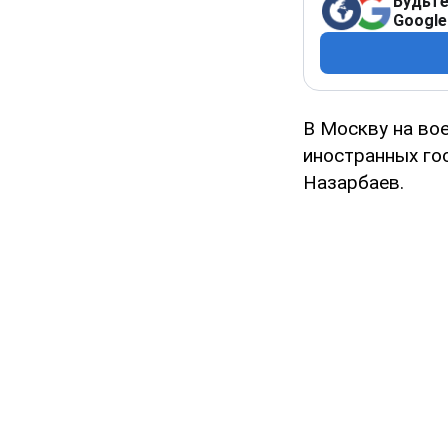
Будьте
Google
В Москву на во
иностранных го
Назарбаев.