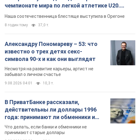
чемпионате мира по легкой атлетике U20.
Видео
Наша соотечественница блестяще выступила в Орегоне
8 годин тому
37,0 т.
Александру Пономареву – 53: что
известно о трех детях секс-
символа 90-х и как они выглядят
Несмотря на развитие карьеры, артист не
забывал о личном счастье
9.08.2026 04:01
10,3 т.
В ПриватБанке рассказали,
действительны ли доллары 1996
года: принимают ли обменники и
банки такие купюры
Что делать, если банки и обменники не
принимают старые доллары