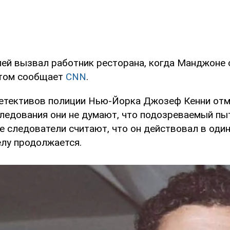
ей вызвал работник ресторана, когда Манджоне с
этом сообщает
CNN
.
етективов полиции Нью-Йорка Джозеф Кенни отме
следования они не думают, что подозреваемый пы
е следователи считают, что он действовал в один
елу продолжается.