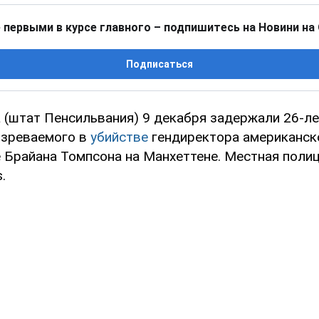
 первыми в курсе главного – подпишитесь на Новини на
Подписаться
а (штат Пенсильвания) 9 декабря задержали 26-л
озреваемого в
убийстве
гендиректора американск
e Брайана Томпсона на Манхеттене. Местная поли
.