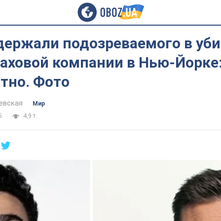
держали подозреваемого в уби
аховой компании в Нью-Йорке:
тно. Фото
евская
Мир
5
4,9 т.