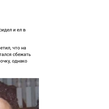
идел и ел в
тил, что на
тался сбежать
очку, однако