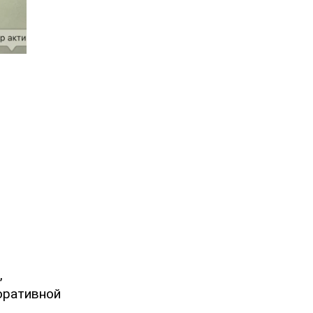
,
оративной