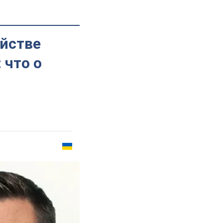
йстве
 что о