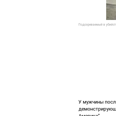
У мужчины посл
демонстрирующи
Америке".