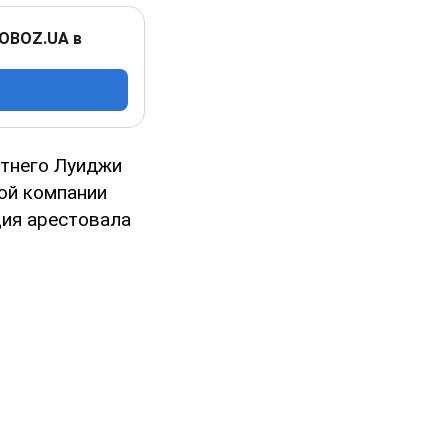
 OBOZ.UA в
етнего Луиджи
ой компании
ция арестовала