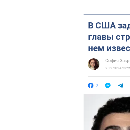
В США за
главы стр
нем извес
София Закр
9.12.2024 23:2
0