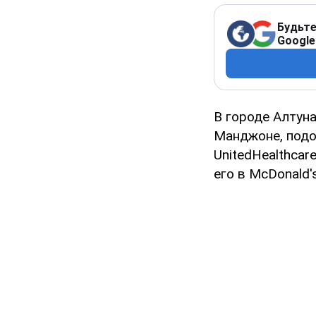
Будьте
Google
В городе Алтун
Манджоне, под
UnitedHealthcar
его в McDonald's