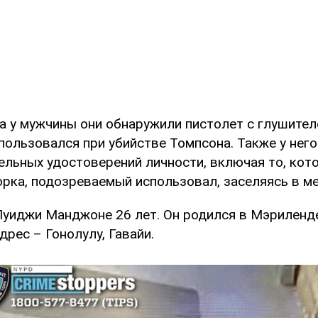
а у мужчины они обнаружили пистолет с глушител
пользовался при убийстве Томпсона. Также у нег
ельных удостоверений личности, включая то, кот
рка, подозреваемый использовал, заселяясь в ме
уиджи Манджоне 26 лет. Он родился в Мэриленде
дрес – Гонолулу, Гавайи.