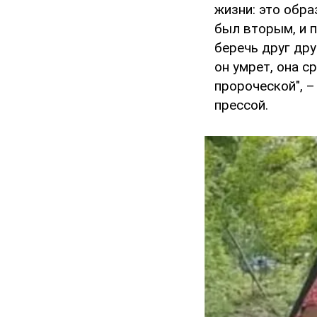
жизни: это обра
был вторым, и 
беречь друг дру
он умрет, она с
пророческой", –
прессой.