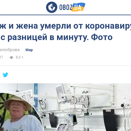
 и жена умерли от коронавир
с разницей в минуту. Фото
Белоброва
Мир
27
8,6 т.