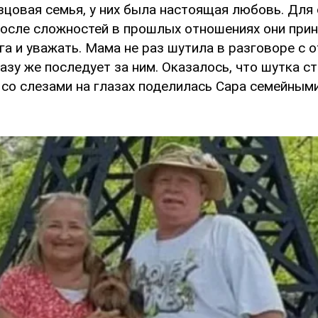
зцовая семья, у них была настоящая любовь. Для 
после сложностей в прошлых отношениях они при
га и уважать. Мама не раз шутила в разговоре с о
разу же последует за ним. Оказалось, что шутка с
 со слезами на глазах поделилась Сара семейным