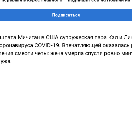
Подписаться
 штата Мичиган в США супружеская пара Кэл и Л
коронавируса COVID-19. Впечатляющей оказалась 
ения смерти четы: жена умерла спустя ровно мин
мужа.