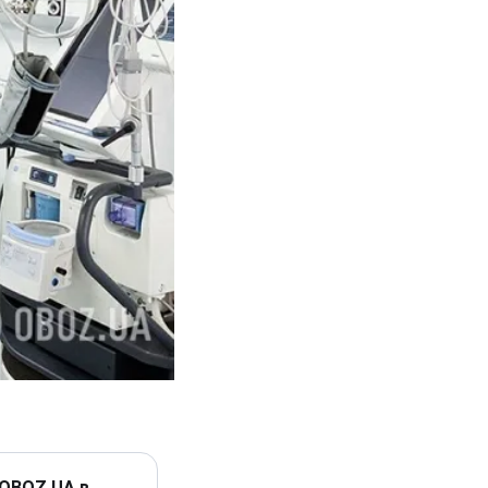
 OBOZ.UA в