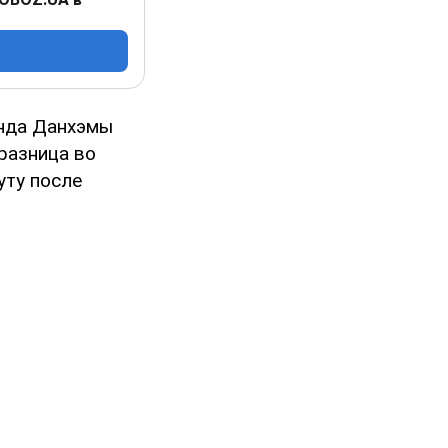
инда Данхэмы
разница во
уту после