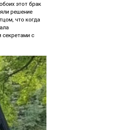
обоих этот брак
няли решение
тцом, что когда
тала
и секретами с