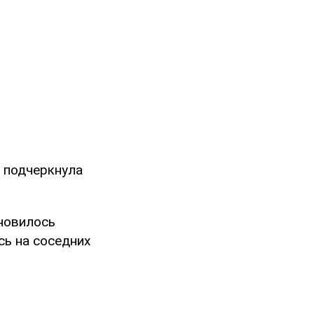
– подчеркнула
ановилось
сь на соседних