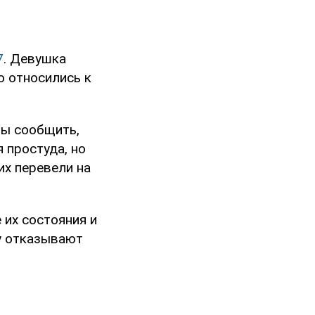
7
. Девушка
о относились к
бы сообщить,
 простуда, но
их перевели на
 их состояния и
ку отказывают