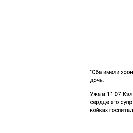
"Оба имели хрон
дочь.
Уже в 11:07 Кэл
сердце его супр
койках госпитал