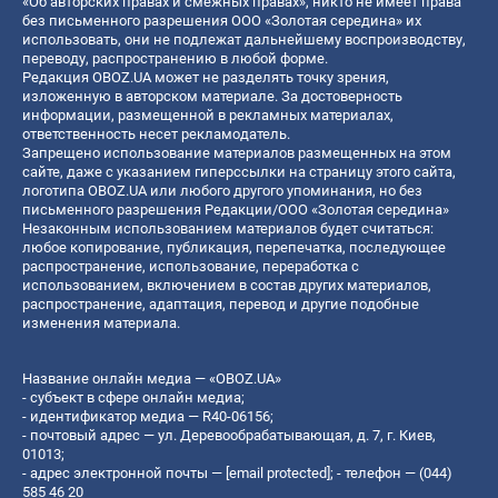
«Об авторских правах и смежных правах», никто не имеет права
без письменного разрешения ООО «Золотая середина» их
использовать, они не подлежат дальнейшему воспроизводству,
переводу, распространению в любой форме.
Редакция OBOZ.UA может не разделять точку зрения,
изложенную в авторском материале. За достоверность
информации, размещенной в рекламных материалах,
ответственность несет рекламодатель.
Запрещено использование материалов размещенных на этом
сайте, даже с указанием гиперссылки на страницу этого сайта,
логотипа OBOZ.UA или любого другого упоминания, но без
письменного разрешения Редакции/ООО «Золотая середина»
Незаконным использованием материалов будет считаться:
любое копирование, публикация, перепечатка, последующее
распространение, использование, переработка с
использованием, включением в состав других материалов,
распространение, адаптация, перевод и другие подобные
изменения материала.
Название онлайн медиа — «OBOZ.UA»
- субъект в сфере онлайн медиа;
- идентификатор медиа — R40-06156;
- почтовый адрес — ул. Деревообрабатывающая, д. 7, г. Киев,
01013;
- адрес электронной почты —
[email protected]
; - телефон — (044)
585 46 20