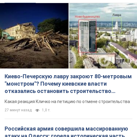
Киево-Печерскую лавру закроют 80-метровым
"монстром"? Почему киевские власти
отказались остановить строительство
небоскреба "московского верующего"
Какая реакция Кличко на петицию по отмене строительства
27 минут назад
1,0 т.
Российская армия совершила массированную
атаку на Одессу: горела историческая часть