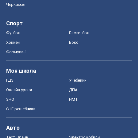
Черкассы
Спорт
Футбол
Баскетбол
Хоккей
Бокс
Формула-1
Моя школа
ГДЗ
Учебники
Онлайн уроки
ДПА
ЗНО
НМТ
СНГ решебники
Авто
Тест Драйв
Электромобили