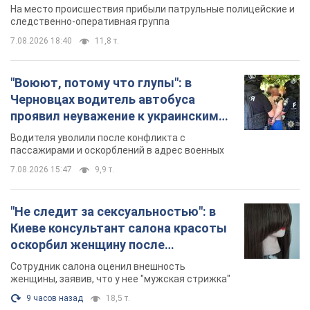
протокол. Видео
На место происшествия прибыли патрульные полицейские и
следственно-оперативная группа
7.08.2026 18:40
11,8 т.
"Воюют, потому что глупы": в
Черновцах водитель автобуса
проявил неуважение к украинским
военным и поплатился за это.
Водителя уволили после конфликта с
Видео
пассажирами и оскорблений в адрес военных
7.08.2026 15:47
9,9 т.
"Не следит за сексуальностью": в
Киеве консультант салона красоты
оскорбил женщину после
химиотерапии, разгорелся скандал.
Сотрудник салона оценил внешность
Фото
женщины, заявив, что у нее "мужская стрижка"
9 часов назад
18,5 т.