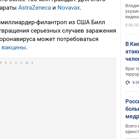
Инте
Владим
параты
AstraZeneca
и
Novavax
.
украи
виден
, миллиардер-филантроп из США Билл
партне
8.08.20
отвращения серьезных случаев заражения
ронавируса может потребоваться
В Ки
оз вакцины
.
атак
чело
Враг 
терро
8.0
Росс
боль
медр
Всего 
единст