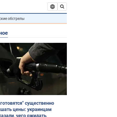
ские обстрелы
ное
"готовятся" существенно
шать цены: украинцам
казали, чего ожидать