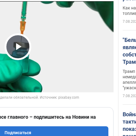
Как на
топли
7.08.20
"Бел
явля
собс
Play Video
Трам
прио
Трамп 
стро
немед
апелля
баль
"ужас
стои
7.08.20
долл
Войн
рсе главного – подпишитесь на Новини на
такт
пока
Подписаться