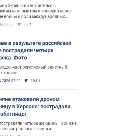
рвью с Безсмертным
ир Зеленский встретился с
нским дипломатом и изложил новое
ие войны и роли международных
ров в борьбе с Россией
7,7 т.
26 07:00
еве в результате российской
и пострадали четыре
века. Фото
продолжает регулярный ракетный
р столицы
16,1 т.
8.2026 07:02
ияне атаковали дроном
ницу в Херсоне: пострадали
аботницы
пострадали четыре женщины, и они не
венные раненые за сутки