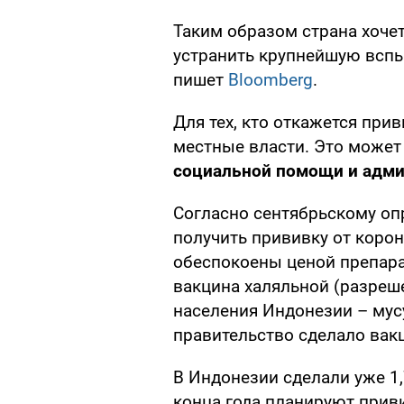
Таким образом страна хочет
устранить крупнейшую вс
пишет
Bloomberg
.
Для тех, кто откажется при
местные власти. Это може
социальной помощи и адми
Согласно сентябрьскому оп
получить прививку от коро
обеспокоены ценой препарат
вакцина халяльной (разреше
населения Индонезии – мусул
правительство сделало ва
В Индонезии сделали уже 1
конца года планируют приви