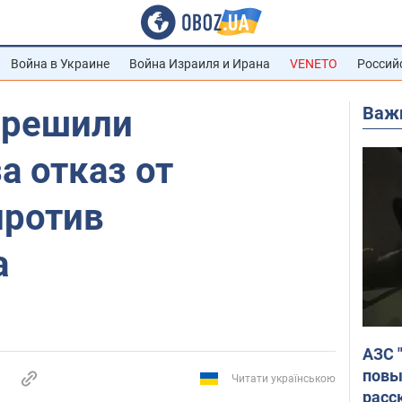
Война в Украине
Война Израиля и Ирана
VENETO
Россий
Важ
 решили
а отказ от
против
а
АЗС 
повы
Читати українською
расс