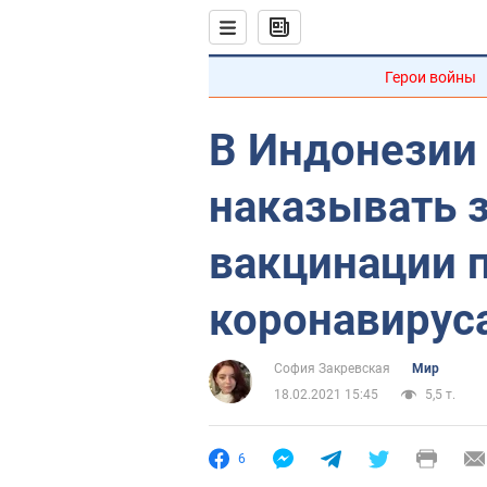
Герои войны
В Индонезии
наказывать з
вакцинации 
коронавирус
София Закревская
Мир
18.02.2021 15:45
5,5 т.
6