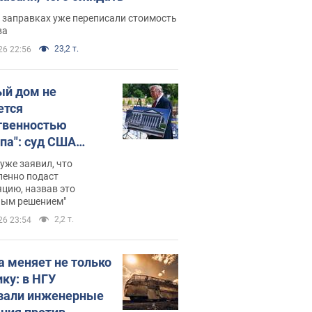
 заправках уже переписали стоимость
ва
23,2 т.
26 22:56
ый дом не
ется
твенностью
па": суд США
становил
уже заявил, что
ительство
ленно подаст
цию, назвав это
ного зала
ным решением"
мостью 400 млн
2,2 т.
26 23:54
аров
а меняет не только
ику: в НГУ
зали инженерные