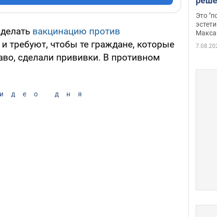
реше
росс
Это "
дрон
эстети
сделать
вакцинацию против
Макса
и требуют, чтобы те граждане, которые
7.08.20
аво, сделали прививки. В противном
идео дня