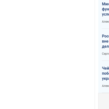
Мин
фун
усл
мас
Алек
вое
Рос
вне
дел
Серг
Чей
поб
укр
чин
Алек
наз