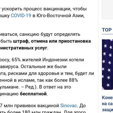
 ускорить процесс вакцинации, чтобы
пышку
COVID-19
в Юго-Восточной Азии,
TO
виваться, санкцию будут определять
т быть
штраф, отмена или приостановка
нистративных услуг
.
росу, 65% жителей Индонезии хотели
навируса. Остальные же были
а, рисками для здоровья и тем, будет ли
нной в исламе, так как более 88%
ьмане. – Ред.). В ответ на это
кцинацию
бесплатной
.
Коне
на с
,7 млн прививок вакциной
Sinovac
. До
защи
ть более 180 млн граждан. Для этого