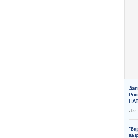
Зап
Рос
НАТ
Леон
"Ва
выд