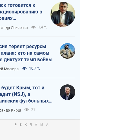
ск готовится к
кционированию в
овиях
штабного
1,4 т.
сандр Левченко
нного кризиса
сия теряет ресурсы
 плана: кто на самом
е диктует темп войны
10,7 т.
ей Мисюра
 будет Крым, тот и
едит (NSJ), а
аинских футбольных
овников могут
27
сандр Кирш
вать убийцами