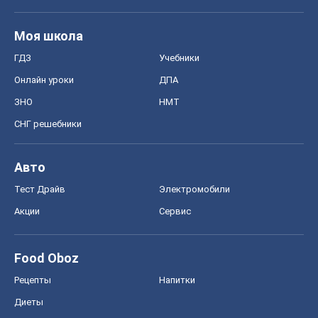
Авто
Тест Драйв
Электромобили
Акции
Сервис
Food Oboz
Рецепты
Напитки
Диеты
Экономика
Рынки и компании
Mакроэкономика
MedOboz
Новости медицины
MAMACLUB