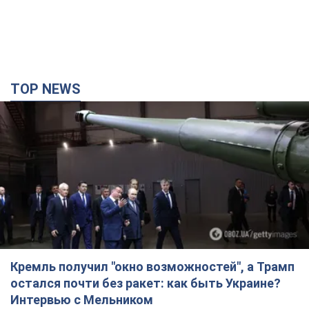
Кремль получил "окно возможностей", а Трамп
остался почти без ракет: как быть Украине?
Интервью с Мельником
Мнение о том, что у России закончатся баллистические
ракеты, крайне опасно, подчеркнул эксперт
7 годин тому
31,5 т.
Украина заключила соглашения о ежемесячной
поставке ракет для системы Patriot из США:
Зеленский раскрыл подробности