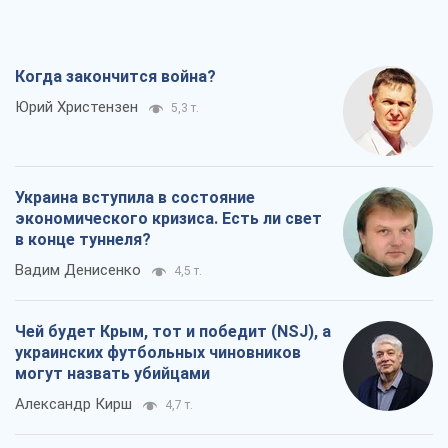
экономического кризиса. Есть ли свет
в конце туннеля?
Вадим Денисенко
4,5 т.
Чей будет Крым, тот и победит (NSJ), а
украинских футбольных чиновников
могут назвать убийцами
Александр Кирш
4,7 т.
Запад проспал угрозу: Россия может
проверить НАТО войной
Леонид Невзлин
7,1 т.
Все мнения