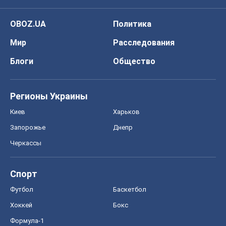
Киев
Харьков
Запорожье
Днепр
Черкассы
Спорт
Футбол
Баскетбол
Хоккей
Бокс
Формула-1
Моя школа
ГДЗ
Учебники
Онлайн уроки
ДПА
ЗНО
НМТ
СНГ решебники