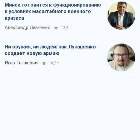
Игар Тышкевич
10,7 т.
Когда закончится война?
Юрий Христензен
5,3 т.
Украина вступила в состояние