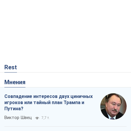
Rest
Мнения
Совпадение интересов двух циничных
игроков или тайный план Трампа и
Путина?
Виктор Швец
7,7 т.
Минск готовится к функционированию
в условиях масштабного военного
кризиса
Александр Левченко
13,5 т.
Ни оружия, ни людей: как Лукашенко
создает новую армию