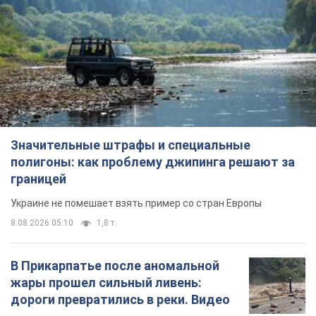
Значительные штрафы и специальные
полигоны: как проблему джипинга решают за
границей
Украине не помешает взять пример со стран Европы
8.08.2026 05:10
1,8 т.
В Прикарпатье после аномальной
жары прошел сильный ливень:
дороги превратились в реки. Видео
Непогода обрушилась на Ивано-Франковскую
область и курортный Буковель
9 годин тому
20,2 т.
Женщине начислили 729 тыс. грн
долга за газ из-за показаний
неисправного счетчика: судья
вынес неожиданное решение
Нужно ли платить долг из-за доначисления