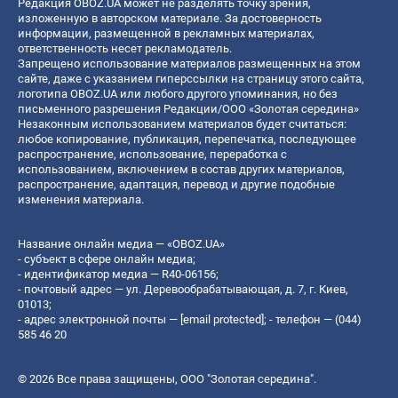
Редакция OBOZ.UA может не разделять точку зрения,
изложенную в авторском материале. За достоверность
информации, размещенной в рекламных материалах,
ответственность несет рекламодатель.
Запрещено использование материалов размещенных на этом
сайте, даже с указанием гиперссылки на страницу этого сайта,
логотипа OBOZ.UA или любого другого упоминания, но без
письменного разрешения Редакции/ООО «Золотая середина»
Незаконным использованием материалов будет считаться:
любое копирование, публикация, перепечатка, последующее
распространение, использование, переработка с
использованием, включением в состав других материалов,
распространение, адаптация, перевод и другие подобные
изменения материала.
Название онлайн медиа — «OBOZ.UA»
- субъект в сфере онлайн медиа;
- идентификатор медиа — R40-06156;
- почтовый адрес — ул. Деревообрабатывающая, д. 7, г. Киев,
01013;
- адрес электронной почты —
[email protected]
; - телефон — (044)
585 46 20
© 2026 Все права защищены, ООО "Золотая середина".