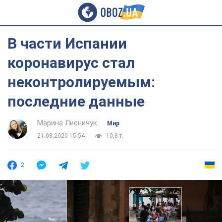
В части Испании
коронавирус стал
неконтролируемым:
последние данные
Марина Лисничук
Мир
21.08.2020 15:54
10,8 т.
2