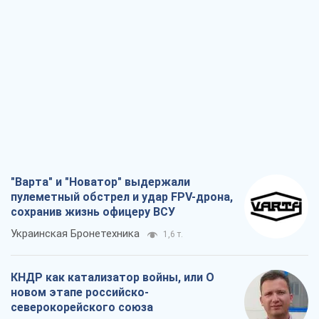
"Варта" и "Новатор" выдержали
пулеметный обстрел и удар FPV-дрона,
сохранив жизнь офицеру ВСУ
Украинская Бронетехника
1,6 т.
КНДР как катализатор войны, или О
новом этапе российско-
северокорейского союза
Алексей Кущ
1,7 т.
Выход в элиту ЧМ и триумф "Сокола":
что происходит в украинском хоккее
Александр Липенко
651
Что ожидает украинцев в 2026-2028