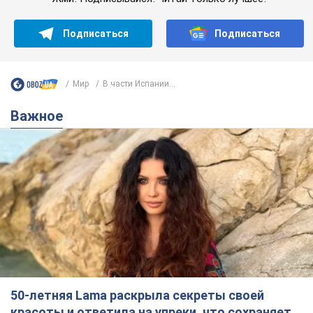
50-летняя Lama раскрыла секреты своей
красоты и ответила на упреки, что сохраняет
молодость, ведь у нее нет детей
По словам певицы, она не делает ничего необычного
2 часа назад
4,5 т.
Сколько баллистических ракет
перехватила украинская ПВО в
июле: в Минобороны назвали цифру