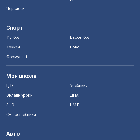
Моя школа
ГДЗ
Учебники
Онлайн уроки
ДПА
ЗНО
НМТ
СНГ решебники
Авто
Тест Драйв
Электромобили
Акции
Сервис
Food Oboz
Рецепты
Напитки
Диеты