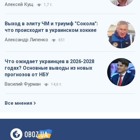
годах? Основные выводы из новых
прогнозов от НБУ
Василий Фурман
14,6 т.
Все мнения
О компании
Команда
Правовая информация
Политика
конфиденциальности
Реклама на сайте
Документы
Редакционная политика
Журналисты OBOZ.UA на месте
событий