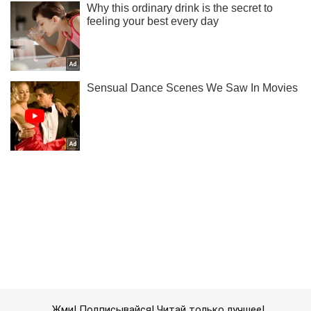
Жми! Подписывайся! Читай только лучшее!
Подписаться
Подписаться
Мир
В части Испании...
Важное