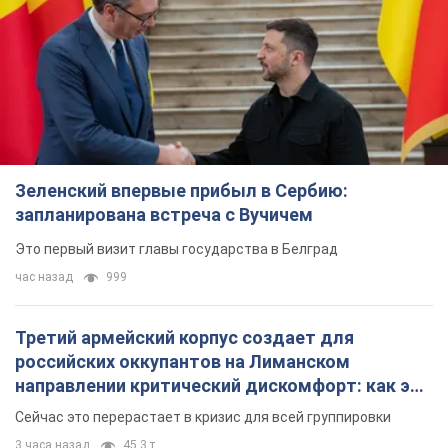
запланирована встреча с Вучичем
Это первый визит главы государства в Белград
час назад
999
Третий армейский корпус создает для
российских оккупантов на Лиманском
направлении критический дискомфорт: как это
удалось
Сейчас это перерастает в кризис для всей группировки
3 часа назад
45,3 т.
В оккупированной Ялте прогремели мощные
взрывы: поднимается черный дым. Фото и
видео
Город, вероятно, подвергся атаке дронов
7 часов назад
7,8 т.