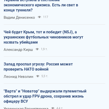
экономического кризиса. Есть ли свет в
конце туннеля?
Вадим Денисенко
117
Чей будет Крым, тот и победит (NSJ), а
украинских футбольных чиновников могут
назвать убийцами
Александр Кирш
1,9 т.
Запад проспал угрозу: Россия может
проверить НАТО войной
Леонид Невзлин
5,5 т.
"Варта" и "Новатор" выдержали пулеметный
обстрел и удар FPV-дрона, сохранив жизнь
офицеру ВСУ
Украинская Бронетехника
4,4 т.