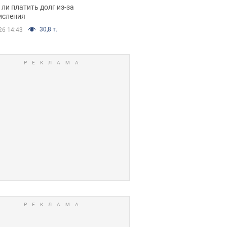
я вынес
ли платить долг из-за
иданное решение
исления
30,8 т.
26 14:43