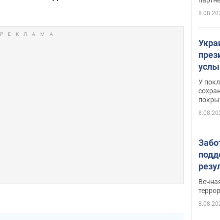
8.08.20
Укра
през
услы
слож
У пок
кото
сохра
покрыт
"зол
8.08.20
Забо
подд
резу
обла
Вечна
киев
терро
8.08.20