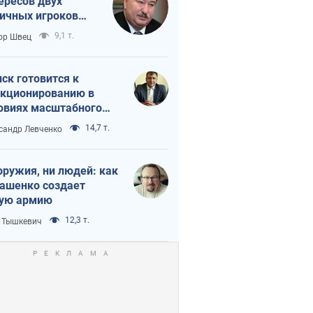
ересов двух
ичных игроков
 тайный план
9,1 т.
ор Швец
мпа и Путина?
ск готовится к
кционированию в
овиях масштабного
нного кризиса
14,7 т.
сандр Левченко
оружия, ни людей: как
ашенко создает
ую армию
12,3 т.
 Тышкевич