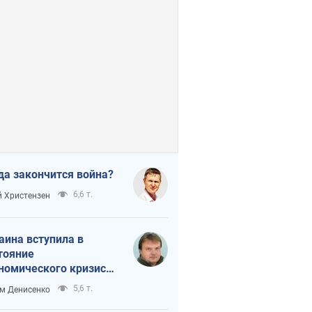
да закончится война?
6,6 т.
 Христензен
аина вступила в
тояние
номического кризиса.
ь ли свет в конце
5,6 т.
м Денисенко
неля?