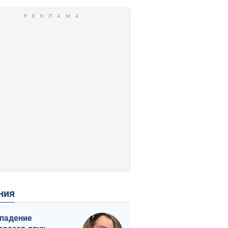
ения
падение