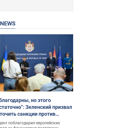
P NEWS
благодарны, но этого
статочно": Зеленский призвал
точить санкции против
ии
дент поблагодарил европейских
еров за финансовую поддержку