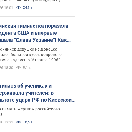
34,6 т.
26 18:01
инская гимнастка поразила
идента США и впервые
шала "Слава Украине"! Как
илась судьба Подкопаевой,
лонников девушки из Донецка
рая 30 лет назад завоевала
нился большой кусок коврового
ия с надписью "Атланта-1996"
ото" Олимпиады
8,1 т.
26 18:30
тилась об учениках и
ерживала учителей: в
льтате удара РФ по Киевской
сти погибли директор
я память жертвам российского
ского лицея, её муж и внук
ра
18,5 т.
26 13:32