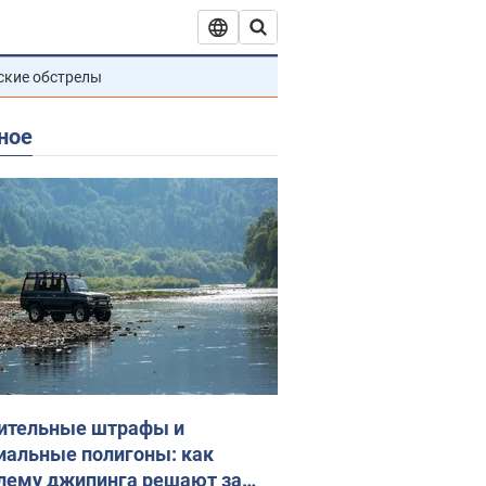
ские обстрелы
ное
ительные штрафы и
иальные полигоны: как
лему джипинга решают за