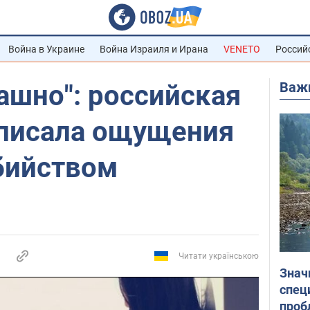
Война в Украине
Война Израиля и Ирана
VENETO
Россий
Важ
ашно": российская
писала ощущения
бийством
Читати українською
Знач
спец
проб