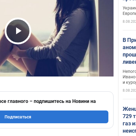
гран
Украин
Европ
8.08.20
Play Video
В Пр
аном
прош
ливе
прев
Непог
Виде
Ивано
и кур
8.08.20
рсе главного – подпишитесь на Новини на
Женщ
729 т
Подписаться
газ 
неис