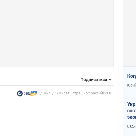
Ког
Подписаться
Юрий
Мир
"Умирать страшно": российская...
Укр
сос
эко
Ест
Вади
тун