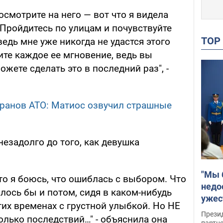
осмотрите на него — вот что я видела
Пройдитесь по улицам и почувствуйте
TO
ведь мне уже никогда не удастся этого
ите каждое ее мгновение, ведь вы
можете сделать это в последний раз", -
ранов АТО: Матиос озвучил страшные
езадолго до того, как девушка
"Мы 
то я боюсь, что ошиблась с выбором. Что
недо
лось бы и потом, сидя в каком-нибудь
ужес
тих временах с грустной улыбкой. Но НЕ
Росс
Прези
олько последствий…" - объяснила она
партн