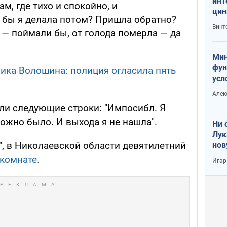
инт
ам, где тихо и спокойно, и
цин
о бы я делала потом? Пришла обратно?
или
Викт
 — поймали бы, от голода померла — да
Тра
Мин
фун
ика Волошина: полиция огласила пять
усл
вое
Алек
ли следующие строки: "Импосибл. Я
можно было. И выхода я не нашла".
Ни 
Лук
", в Николаевской области девятилетний
нов
 комнате.
Игар