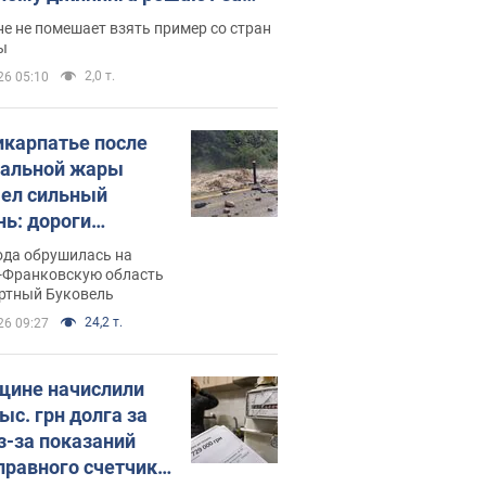
ицей
е не помешает взять пример со стран
ы
2,0 т.
26 05:10
икарпатье после
альной жары
ел сильный
нь: дороги
ратились в реки.
ода обрушилась на
о
-Франковскую область
ортный Буковель
24,2 т.
26 09:27
ине начислили
ыс. грн долга за
из-за показаний
правного счетчика: