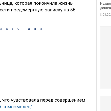
судь
ьница, которая покончила жизнь
Нужно 
неож
донач
сети предсмертную записку на 55
8.08.20
идео дня
, что чувствовала перед совершением
й комсомолец".