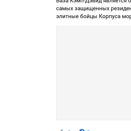
База Кэмп-Дэвид является 
самых защищенных резиден
элитные бойцы Корпуса мор