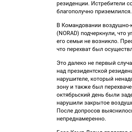
резиденции. Истребители со
благополучно приземлился.
В Командовании воздушно-
(NORAD) подчеркнули, что у
его семьи не возникло. Пре
что перехват был осуществл
Это далеко не первый случ
над президентской резиденц
нарушителе, который ненад
зону и также был перехвачен
октябрьский день были зад
нарушили закрытое воздуш
После допросов выяснилось
непреднамеренно.