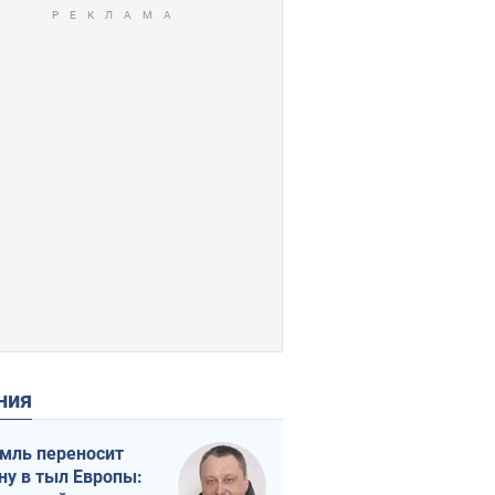
ения
мль переносит
ну в тыл Европы: