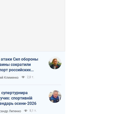
 атаки Сил обороны
аины сократили
порт российских
тепродуктов
2,8 т.
ей Клименко
 супертурнира
учих: спортивній
ендарь осени-2026
8,1 т.
сандр Липенко