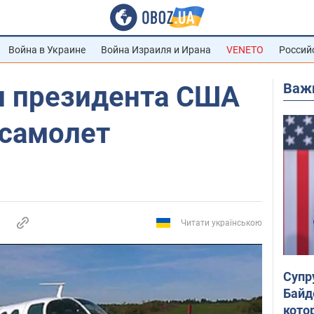
Война в Украине
Война Израиля и Ирана
VENETO
Россий
Важ
и президента США
 самолет
Читати українською
Супр
Байд
кото