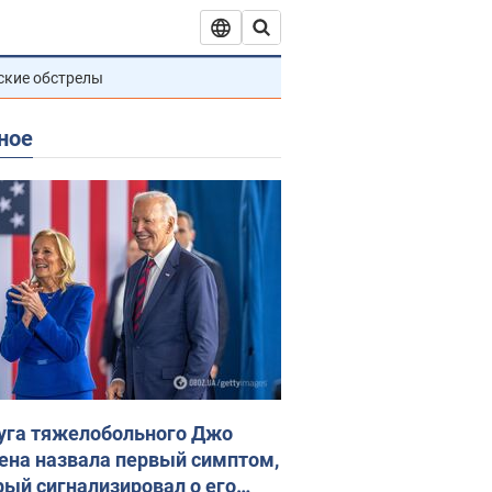
ские обстрелы
ное
уга тяжелобольного Джо
ена назвала первый симптом,
рый сигнализировал о его