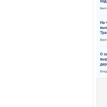
под
кри
Викт
лог
На 
выс
Тра
Викт
О з
выр
дер
что
Влад
Тер