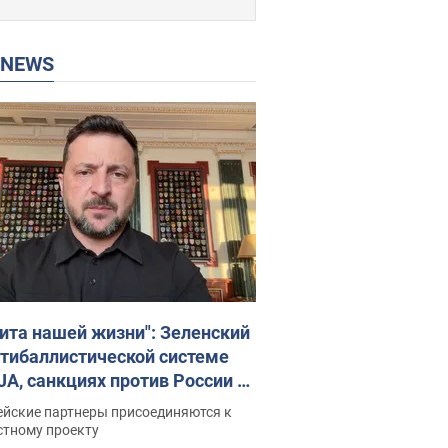
P NEWS
ита нашей жизни": Зеленский
нтибаллистической системе
JA, санкциях против России и
ержке аграриев. Видео
ейские партнеры присоединяются к
стному проекту