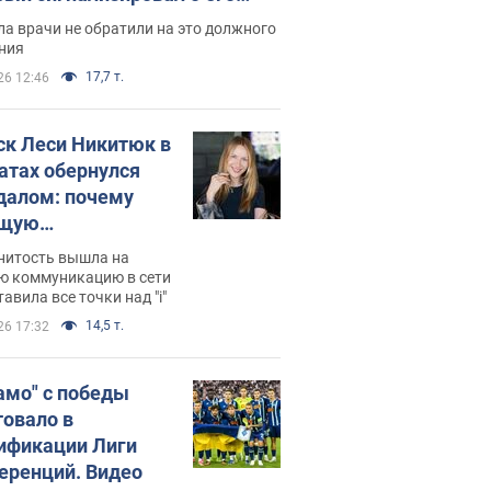
ессивном" раке
а врачи не обратили на это должного
ния
17,7 т.
26 12:46
ск Леси Никитюк в
атах обернулся
далом: почему
ущую
раведливо
нитость вышла на
йтили
ю коммуникацию в сети
тавила все точки над "i"
14,5 т.
26 17:32
амо" с победы
товало в
ификации Лиги
еренций. Видео