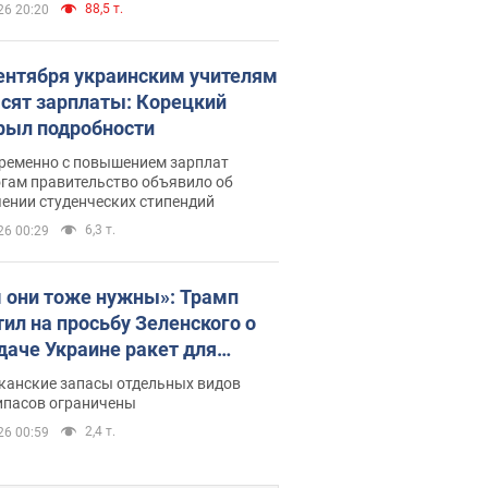
88,5 т.
26 20:20
сентября украинским учителям
сят зарплаты: Корецкий
рыл подробности
ременно с повышением зарплат
огам правительство объявило об
ении студенческих стипендий
6,3 т.
26 00:29
 они тоже нужны»: Трамп
тил на просьбу Зеленского о
даче Украине ракет для
ot
канские запасы отдельных видов
ипасов ограничены
2,4 т.
26 00:59