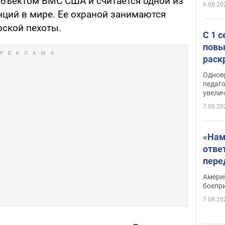
объектом ВМС США и считается одной из
6.08.20
ций в мире. Ее охраной занимаются
ской пехоты.
С 1 
повы
раск
Однов
педаг
увелич
7.08.20
«Нам
отве
пере
Patri
Амери
боепр
7.08.20