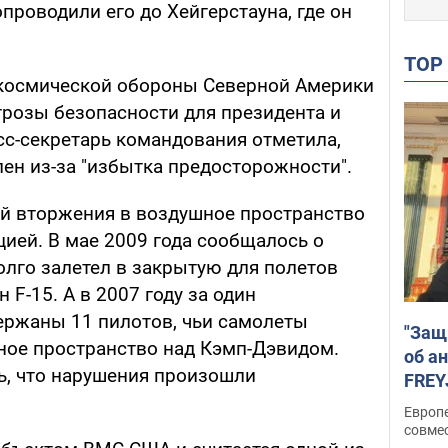
проводили его до Хейгерстауна, где он
TO
космической обороны Северной Америки
грозы безопасности для президента и
сс-секретарь командования отметила,
ен из-за "избытка предосторожности".
ай вторжения в воздушное пространство
ией. В мае 2009 года сообщалось о
олго залетел в закрытую для полетов
 F-15. А в 2007 году за один
ержаны 11 пилотов, чьи самолеты
"Защ
ное пространство над Кэмп-Дэвидом.
об а
, что нарушения произошли
FREY
подд
Европ
совме