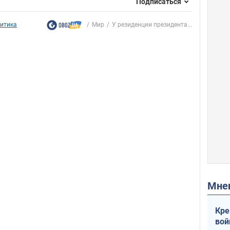
Подписаться
итика
Мир
У резиденции президента...
Мн
Кре
вой