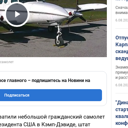
"агр
Сначал
внима
6.08.20
Play Video
Отпу
Карп
скан
вед
несп
Знаме
захе
пряму
и расс
рсе главного – подпишитесь на Новини на
6.08.20
Подписаться
"Дин
стар
квал
хватили небольшой гражданский самолет
конф
резидента США в Кэмп-Дэвиде, штат