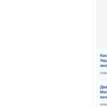
Как
Укр
экс
неф
Андр
Два
Маг
кал
Алек