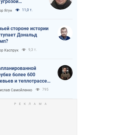
 угрозой
тическая
11,0 т.
ор Ягун
истика
чьей стороне истории
тупает Дональд
мп?
9,3 т.
ор Каспрук
апланированной
убке более 600
евьев и теплотрассе:
 происходит на
795
ислав Самойленко
емках в Киеве