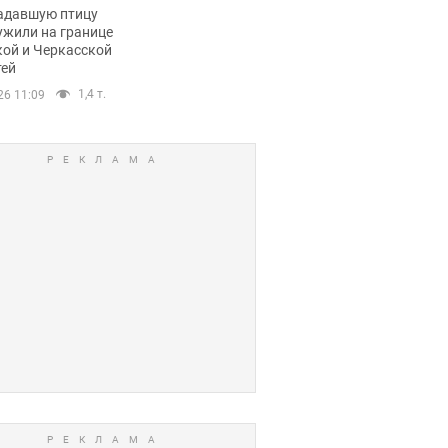
пичный маршрут.
адавшую птицу
ужили на границе
кой и Черкасской
тей
1,4 т.
26 11:09