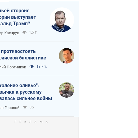
чьей стороне
ории выступает
альд Трамп?
1,5 т.
ор Каспрук
 противостоять
сийской баллистике
18,7 т.
лий Портников
коление оливье":
вычка к русскому
залась сильнее войны
36
ан Горовой