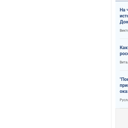
На 
ист
Дон
Викт
Как
рос
Вита
"По
при
ока
Русл