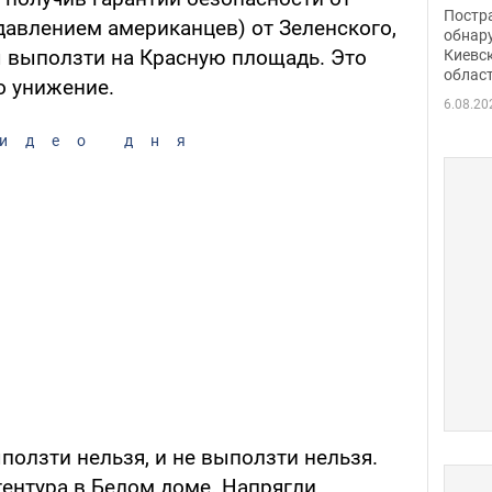
нети
Постр
давлением американцев) от Зеленского,
Фото
обнар
 выползти на Красную площадь. Это
Киевс
облас
о унижение.
6.08.20
идео дня
ыползти нельзя, и не выползти нельзя.
гентура в Белом доме. Напрягли