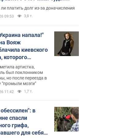
с неожиданное решение
ли платить долг из-за доначисления
3,8 т.
26 09:53
 Украина напала!"
на Вояж
блачила киевского
, которого
омбировали": он
метила артистка,
 русского не знал,
ель был поклонником
ы, но после переезда в
перь хочет
 "промыли мозги"
цида украинцев
1,7 т.
26 11:42
 обессилен": в
ине спасли
ного грифа,
авшего для себя