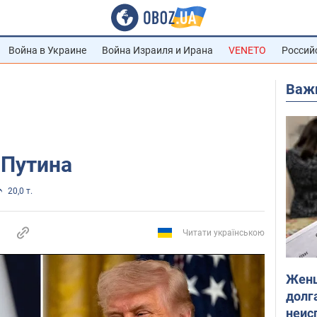
Война в Украине
Война Израиля и Ирана
VENETO
Россий
Важ
 Путина
20,0 т.
Читати українською
Женщ
долга
неис