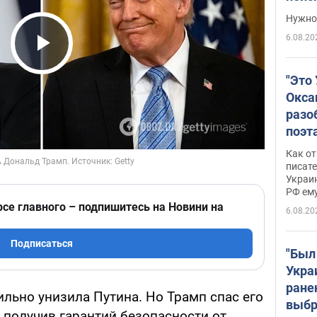
выне
Нужно 
6.08.20
Play Video
"Это
Окса
разо
поэта
"заз
Как от
даже
писат
Украин
а те
РФ ему
гено
рсе главного – подпишитесь на Новини на
6.08.20
Подписаться
"Был
Укра
ране
сильно унизила Путина. Но Трамп спас его
выбр
 получив гарантий безопасности от