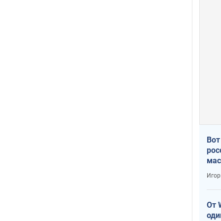
Вот
рос
мас
Игор
От 
оди