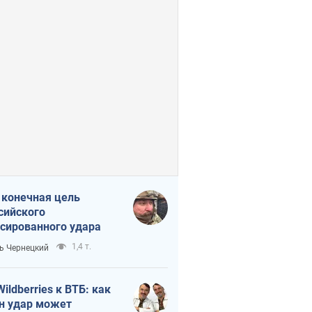
 конечная цель
сийского
сированного удара
1,4 т.
ь Чернецкий
Wildberries к ВТБ: как
н удар может