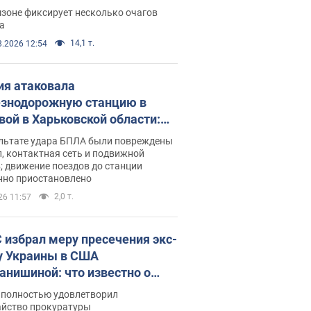
ации. Фото и видео
зоне фиксирует несколько очагов
а
14,1 т.
8.2026 12:54
ия атаковала
знодорожную станцию в
вой в Харьковской области:
 погибшие и раненые
ультате удара БПЛА были повреждены
, контактная сеть и подвижной
; движение поездов до станции
нно приостановлено
2,0 т.
26 11:57
 избрал меру пресечения экс-
у Украины в США
анишиной: что известно о
е полностью удовлетворил
айство прокуратуры