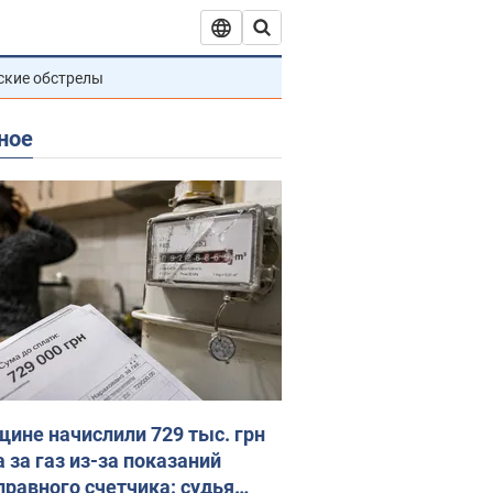
ские обстрелы
ное
ине начислили 729 тыс. грн
 за газ из-за показаний
правного счетчика: судья