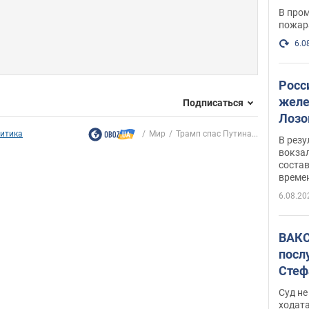
опер
В пром
пожар
6.0
Росс
желе
Подписаться
Лозо
есть
итика
Мир
Трамп спас Путина...
В рез
вокзал
состав
време
6.08.20
ВАКС
посл
Стеф
деле
Суд н
ходат