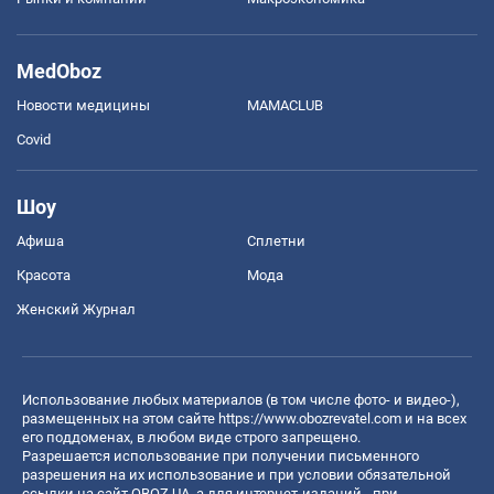
MedOboz
Новости медицины
MAMACLUB
Covid
Шоу
Афиша
Сплетни
Красота
Мода
Женский Журнал
Использование любых материалов (в том числе фото- и видео-),
размещенных на этом сайте
https://www.obozrevatel.com
и на всех
его поддоменах, в любом виде строго запрещено.
Разрешается использование при получении письменного
разрешения на их использование и при условии обязательной
ссылки на сайт OBOZ.UA, а для интернет-изданий - при