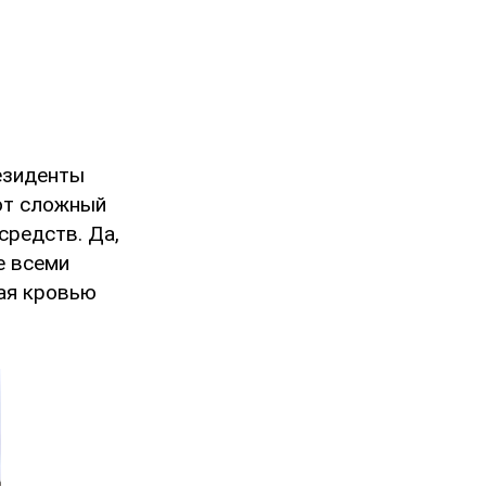
резиденты
от сложный
средств. Да,
е всеми
ная кровью