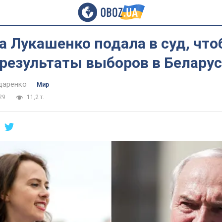
 Лукашенко подала в суд, чт
результаты выборов в Белару
даренко
Мир
29
11,2 т.