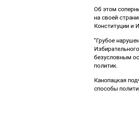
Об этом соперн
на своей страни
Конституции и 
"Грубое наруше
Избирательного
безусловным ос
политик.
Канопацкая под
способы полити