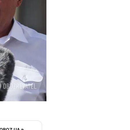
 OBOZ.UA в