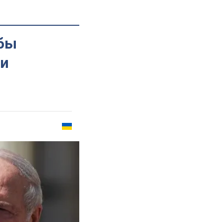
обы
си