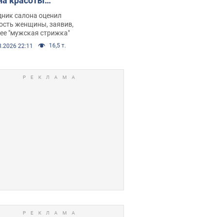
на красоты
рбил женщину
дник салона оценил
е химиотерапии,
ость женщины, заявив,
нее "мужская стрижка"
орелся скандал.
16,5 т.
8.2026 22:11