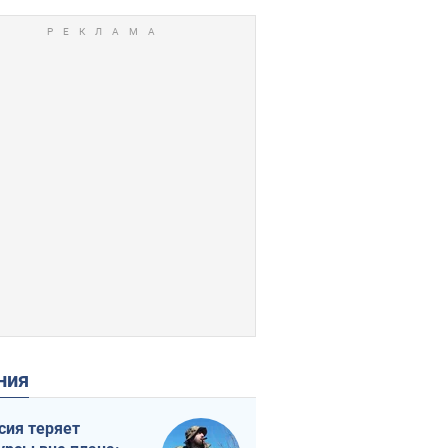
ения
сия теряет