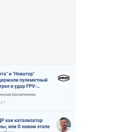
рта" и "Новатор"
ержали пулеметный
трел и удар FPV-
на, сохранив жизнь
инская Бронетехника
церу ВСУ
,2 т.
Р как катализатор
ны, или О новом этапе