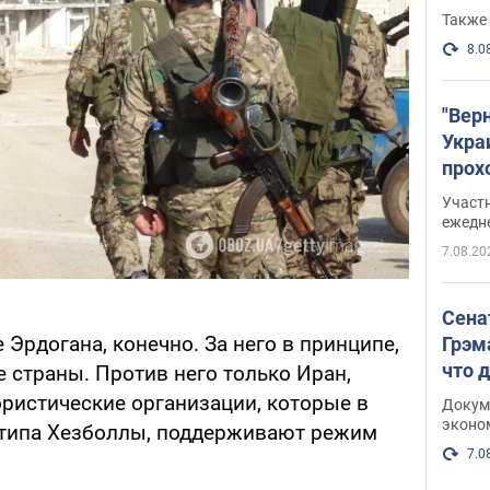
Также 
8.0
"Вер
Укра
прох
плак
Участ
ежедн
7.08.20
Сена
 Эрдогана, конечно. За него в принципе,
Грэм
что 
 страны. Против него только Иран,
ористические организации, которые в
Докум
эконо
 типа Хезболлы, поддерживают режим
7.0