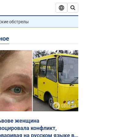
ские обстрелы
ное
ьвове женщина
воцировала конфликт,
оваривая на русском языке в