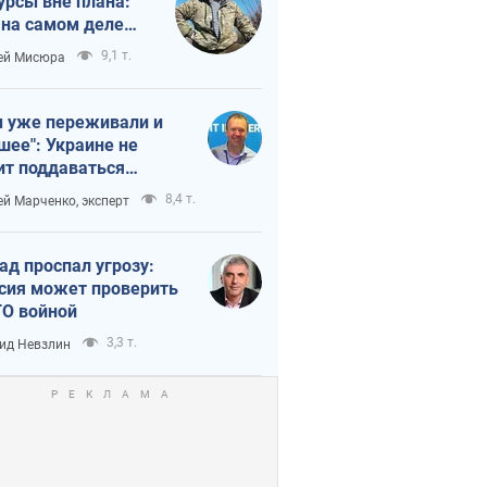
урсы вне плана:
 на самом деле
тует темп войны
9,1 т.
ей Мисюра
 уже переживали и
шее": Украине не
ит поддаваться
аянию из-за
8,4 т.
ей Марченко, эксперт
етного террора
ад проспал угрозу:
сия может проверить
О войной
3,3 т.
ид Невзлин