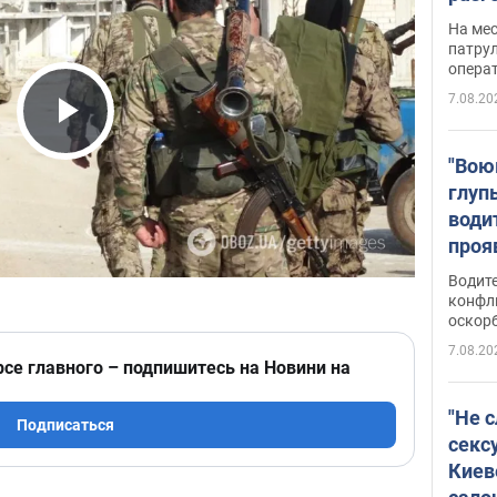
марш
На ме
адми
патрул
опера
Виде
7.08.20
Play Video
"Вою
глуп
води
проя
укра
Водите
попла
конфл
оскорб
Виде
7.08.20
рсе главного – подпишитесь на Новини на
"Не 
Подписаться
секс
Киев