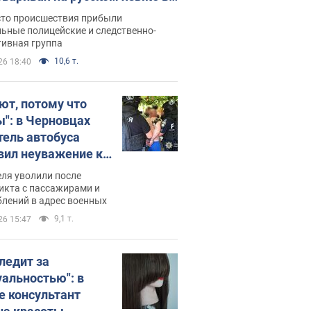
рутке: полиция составила
сто происшествия прибыли
нистративный протокол.
ьные полицейские и следственно-
тивная группа
о
10,6 т.
26 18:40
ют, потому что
ы": в Черновцах
тель автобуса
вил неуважение к
инским военным и
ля уволили после
тился за это.
икта с пассажирами и
лений в адрес военных
о
9,1 т.
26 15:47
следит за
уальностью": в
е консультант