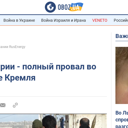
Война в Украине
Война Израиля и Ирана
VENETO
Россий
Важ
ании RusEnergy
рии - полный провал во
е Кремля
Во Л
спро
разг