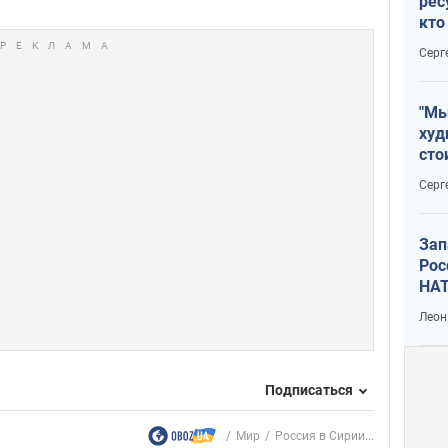
рес
кто
дик
Серг
"Мы
худ
сто
отч
Серг
рак
Зап
Рос
НАТ
Леон
Подписаться
Мир
Россия в Сирии...