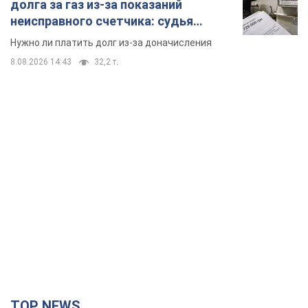
долга за газ из-за показаний
неисправного счетчика: судья
вынес неожиданное решение
Нужно ли платить долг из-за доначисления
8.08.2026 14:43
32,2 т.
TOP NEWS