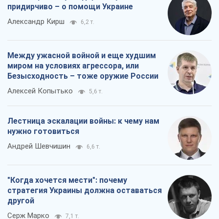
придирчиво – о помощи Украине
Александр Кирш
6,2 т.
Между ужасной войной и еще худшим
миром на условиях агрессора, или
Безысходность – тоже оружие России
Алексей Копытько
5,6 т.
Лестница эскалации войны: к чему нам
нужно готовиться
Андрей Шевчишин
6,6 т.
"Когда хочется мести": почему
стратегия Украины должна оставаться
другой
Серж Марко
7,1 т.