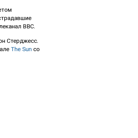
етом
острадавшие
леканал ВВС.
он Стерджесс.
иале
The Sun
со