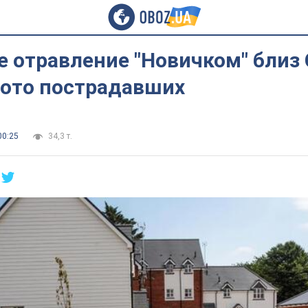
 отравление "Новичком" близ 
фото пострадавших
00:25
34,3 т.