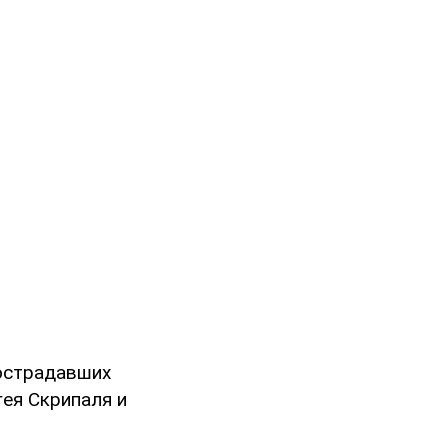
Пострадавших
гея Скрипаля и