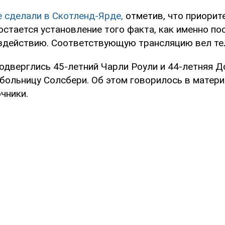
е сделали в Скотленд-Ярде,
отметив, что приорит
остается установление того факта, как именно п
здействию. Соответствующую трансляцию вел те
подверглись 45-летний Чарли Роули и 44-летняя Д
 больницу Солсбери. Об этом говорилось в матер
чники.