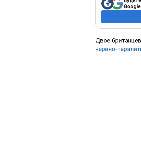
Будьте
Google
Двое британцев
нервно-паралит