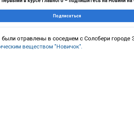
 первыми в курсе главного – подпишитесь на Новини на
Подписаться
 были отравлены в соседнем с Солсбери городе 
ическим веществом "Новичок".