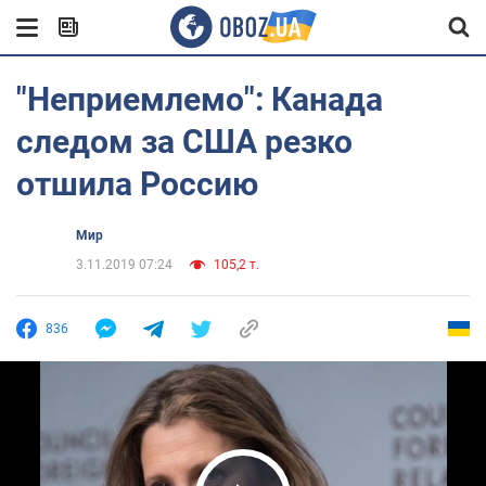
"Неприемлемо": Канада
следом за США резко
отшила Россию
Мир
3.11.2019 07:24
105,2 т.
836