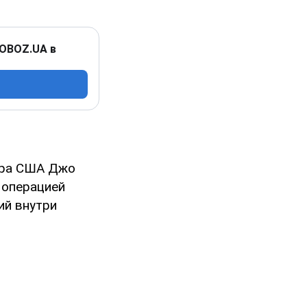
 OBOZ.UA в
тра США Джо
 операцией
ий внутри