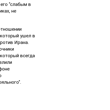
 его "слабым в
иках, не
 отношении
 который ушел в
против Ирана.
очники
 который всегда
озлили
 фоне
о
яльного".