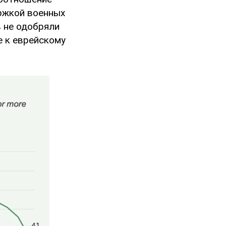
ержкой военных
в не одобряли
е к еврейскому