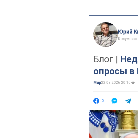
Юрий К
Колумнист
Блог |
Нед
опросы в
Мир
22.03.2026 20:10
0