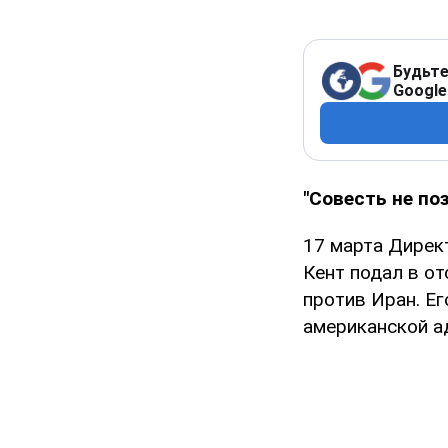
Будьте
Google
"Совесть не по
17 марта Дирек
Кент подал в о
против Иран. Е
американской а