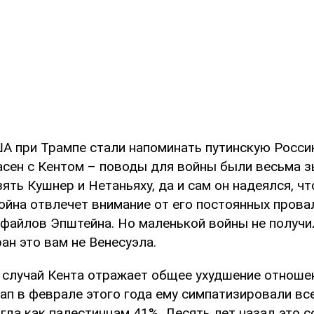
ША при Трампе стали напоминать путинскую Росси
ласен с Кентом – поводы для войны были весьма 
зять Кушнер и Нетаньяху, да и сам он надеялся, ч
ойна отвлечет внимание от его постоянных провал
 файлов Эпштейна. Но маленькой войны не получи
ан это вам не Венесуэла.
о случай Кента отражает общее ухудшение отноше
ап в феврале этого года ему симпатизировали вс
гда как палестинцам 41%. Десять лет назад это 