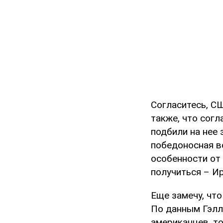
Согласитесь, С
также, что сог
подбили на нее 
победоносная в
особенности от
получиться – Ир
Еще замечу, чт
По данным Гэлл
американцев, то