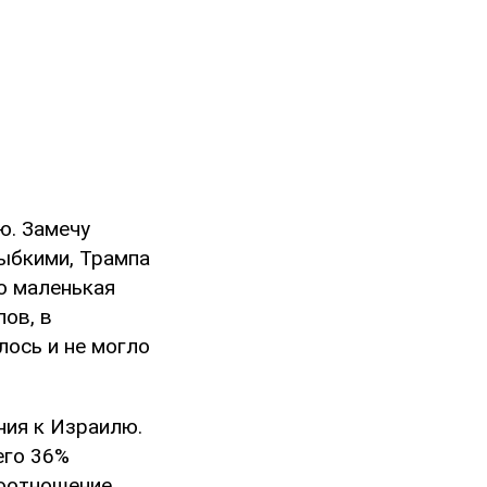
ю. Замечу
зыбкими, Трампа
то маленькая
ов, в
лось и не могло
ния к Израилю.
его 36%
соотношение