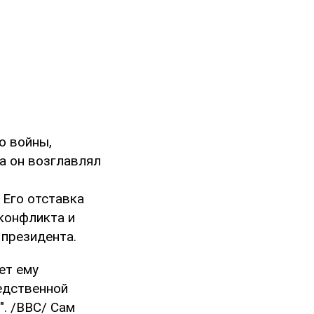
о войны,
а он возглавлял
 Его отставка
конфликта и
 президента.
ет ему
едственной
". /BBC/ Сам