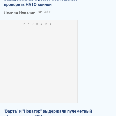
проверить НАТО войной
Леонид Невзлин
3,8 т.
"Варта" и "Новатор" выдержали пулеметный