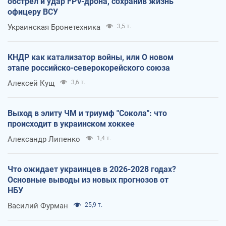
обстрел и удар FPV-дрона, сохранив жизнь
офицеру ВСУ
Украинская Бронетехника
3,5 т.
КНДР как катализатор войны, или О новом
этапе российско-северокорейского союза
Алексей Кущ
3,6 т.
Выход в элиту ЧМ и триумф "Сокола": что
происходит в украинском хоккее
Александр Липенко
1,4 т.
Что ожидает украинцев в 2026-2028 годах?
Основные выводы из новых прогнозов от
НБУ
Василий Фурман
25,9 т.