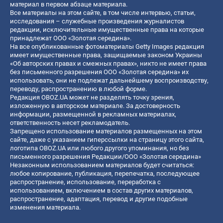
материал в первом абзаце материала.
Все материалы на этом сайте, в том числе интервью, статьи,
исследования – служебные произведения журналистов
редакции, исключительные имущественные права на которые
принадлежат ООО «Золотая середина».
На все опубликованные фотоматериалы Getty Images редакция
имеет имущественные права, защищаемые законом Украины
«Об авторских правах и смежных правах», никто не имеет права
без письменного разрешения ООО «Золотая середина» их
использовать, они не подлежат дальнейшему воспроизводству,
переводу, распространению в любой форме.
Редакция OBOZ.UA может не разделять точку зрения,
изложенную в авторском материале. За достоверность
информации, размещенной в рекламных материалах,
ответственность несет рекламодатель.
Запрещено использование материалов размещенных на этом
сайте, даже с указанием гиперссылки на страницу этого сайта,
логотипа OBOZ.UA или любого другого упоминания, но без
письменного разрешения Редакции/ООО «Золотая середина»
Незаконным использованием материалов будет считаться:
любое копирование, публикация, перепечатка, последующее
распространение, использование, переработка с
использованием, включением в состав других материалов,
распространение, адаптация, перевод и другие подобные
изменения материала.