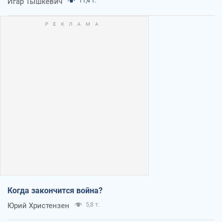
Игар Тышкевич
11,4 т.
Когда закончится война?
Юрий Христензен
5,8 т.