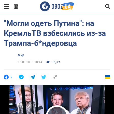
"Могли одеть Путина": на
КремльТВ взбесились из-за
Трампа-б*ндеровца
Мир
16.01.2018 10:14
15,3 т.
2