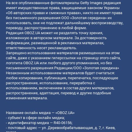
На все опубликованные фотоматериалы Getty Images редакция
имеет имущественные права, защищаемые законом Украины
«Об авторских правах и смежных правах», никто не имеет права
без письменного разрешения ООО «Золотая середина» их
использовать, они не подлежат дальнейшему воспроизводству,
переводу, распространению в любой форме.
Редакция OBOZ.UA может не разделять точку зрения,
изложенную в авторском материале. За достоверность
информации, размещенной в рекламных материалах,
ответственность несет рекламодатель.
Запрещено использование материалов размещенных на этом
сайте, даже с указанием гиперссылки на страницу этого сайта,
логотипа OBOZ.UA или любого другого упоминания, но без
письменного разрешения Редакции/ООО «Золотая середина»
Незаконным использованием материалов будет считаться:
любое копирование, публикация, перепечатка, последующее
распространение, использование, переработка с
использованием, включением в состав других материалов,
распространение, адаптация, перевод и другие подобные
изменения материала.
Название онлайн медиа — «OBOZ.UA»
- субъект в сфере онлайн медиа;
- идентификатор медиа — R40-06156;
- почтовый адрес — ул. Деревообрабатывающая, д. 7, г. Киев,