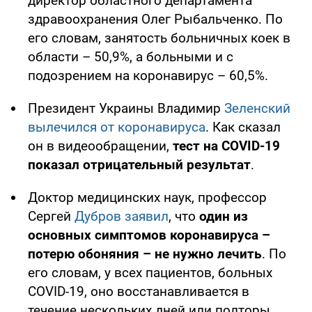
директор областного департамента
здравоохранения Олег Рыбальченко. По
его словам, занятость больничных коек в
области – 50,9%, а больными и с
подозрением на коронавирус – 60,5%.
Президент Украины Владимир
Зеленский
вылечился от коронавируса
. Как сказал
он в видеообращении,
тест на COVID-19
показал отрицательный результат
.
Доктор медицинских наук, профессор
Сергей
Дубров заявил
, что
один из
основных симптомов коронавируса –
потерю обоняния – не нужно лечить
. По
его словам, у всех пациентов, больных
COVID-19, оно восстанавливается в
течение нескольких дней или полторы