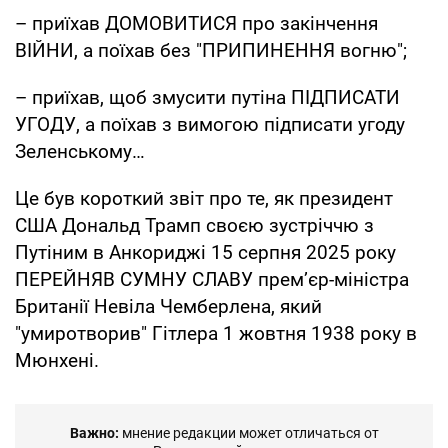
– приїхав ДОМОВИТИСЯ про закінчення
ВІЙНИ, а поїхав без "ПРИПИНЕННЯ вогню";
– приїхав, щоб змусити путіна ПІДПИСАТИ
УГОДУ, а поїхав з вимогою підписати угоду
Зеленському…
Це був короткий звіт про те, як президент
США Дональд Трамп своєю зустріччю з
Путіним в Анкориджі 15 серпня 2025 року
ПЕРЕЙНЯВ СУМНУ СЛАВУ премʼєр-міністра
Британії Невіла Чемберлена, який
"умиротворив" Гітлера 1 жовтня 1938 року в
Мюнхені.
Важно:
мнение редакции может отличаться от