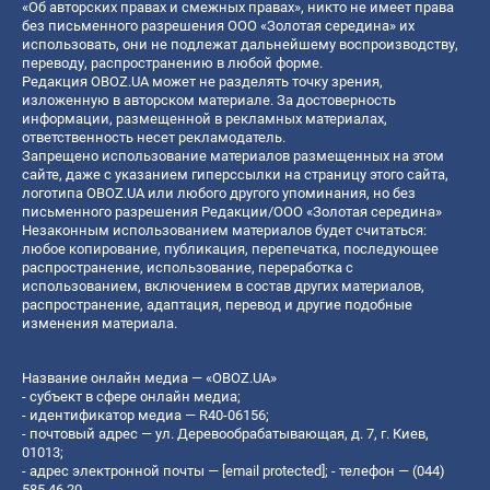
«Об авторских правах и смежных правах», никто не имеет права
без письменного разрешения ООО «Золотая середина» их
использовать, они не подлежат дальнейшему воспроизводству,
переводу, распространению в любой форме.
Редакция OBOZ.UA может не разделять точку зрения,
изложенную в авторском материале. За достоверность
информации, размещенной в рекламных материалах,
ответственность несет рекламодатель.
Запрещено использование материалов размещенных на этом
сайте, даже с указанием гиперссылки на страницу этого сайта,
логотипа OBOZ.UA или любого другого упоминания, но без
письменного разрешения Редакции/ООО «Золотая середина»
Незаконным использованием материалов будет считаться:
любое копирование, публикация, перепечатка, последующее
распространение, использование, переработка с
использованием, включением в состав других материалов,
распространение, адаптация, перевод и другие подобные
изменения материала.
Название онлайн медиа — «OBOZ.UA»
- субъект в сфере онлайн медиа;
- идентификатор медиа — R40-06156;
- почтовый адрес — ул. Деревообрабатывающая, д. 7, г. Киев,
01013;
- адрес электронной почты —
[email protected]
; - телефон — (044)
585 46 20