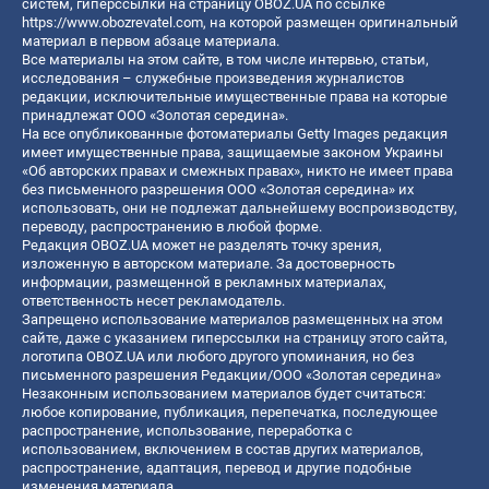
систем, гиперссылки на страницу OBOZ.UA по ссылке
https://www.obozrevatel.com
, на которой размещен оригинальный
материал в первом абзаце материала.
Все материалы на этом сайте, в том числе интервью, статьи,
исследования – служебные произведения журналистов
редакции, исключительные имущественные права на которые
принадлежат ООО «Золотая середина».
На все опубликованные фотоматериалы Getty Images редакция
имеет имущественные права, защищаемые законом Украины
«Об авторских правах и смежных правах», никто не имеет права
без письменного разрешения ООО «Золотая середина» их
использовать, они не подлежат дальнейшему воспроизводству,
переводу, распространению в любой форме.
Редакция OBOZ.UA может не разделять точку зрения,
изложенную в авторском материале. За достоверность
информации, размещенной в рекламных материалах,
ответственность несет рекламодатель.
Запрещено использование материалов размещенных на этом
сайте, даже с указанием гиперссылки на страницу этого сайта,
логотипа OBOZ.UA или любого другого упоминания, но без
письменного разрешения Редакции/ООО «Золотая середина»
Незаконным использованием материалов будет считаться:
любое копирование, публикация, перепечатка, последующее
распространение, использование, переработка с
использованием, включением в состав других материалов,
распространение, адаптация, перевод и другие подобные
изменения материала.