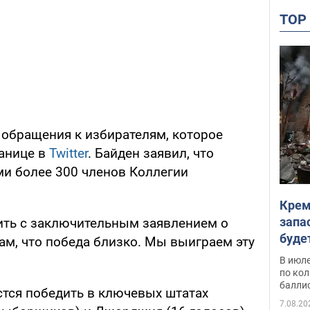
TO
 обращения к избирателям, которое
ранице в
Twitter
. Байден заявил, что
ми более 300 членов Коллегии
Крем
запа
ить с заключительным заявлением о
буде
ам, что победа близко. Мы выиграем эту
В июле
по ко
балли
астся победить в ключевых штатах
7.08.20