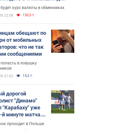
 будет курс валюты в обменниках
150,5 т.
26 22:58
инцам обещают по
грн от мобильных
аторов: что не так
ими сообщениями
 попасть в ловушку
ников
15,3 т.
26 21:02
й дорогой
олист "Динамо"
л "Карабаху" уже
0-й минуте матча.
о
нок проходит в Польше