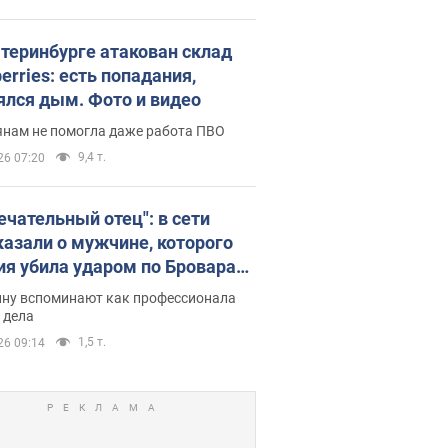
атеринбурге атакован склад
erries: есть попадания,
ялся дым. Фото и видео
янам не помогла даже работа ПВО
9,4 т.
26 07:20
ечательный отец": в сети
казали о мужчине, которого
ия убила ударом по Броварам.
ну вспоминают как профессионала
 дела
1,5 т.
26 09:14