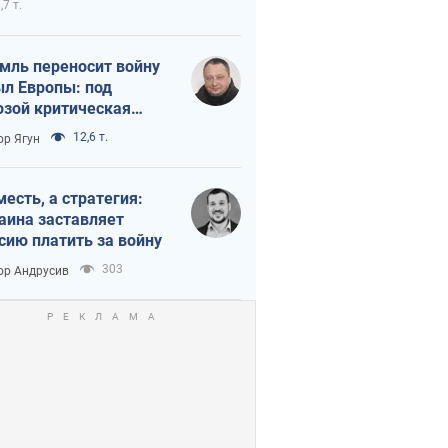
,7 т.
мль переносит войну
ыл Европы: под
озой критическая
истика
12,6 т.
ор Ягун
месть, а стратегия:
аина заставляет
сию платить за войну
303
ор Андрусив