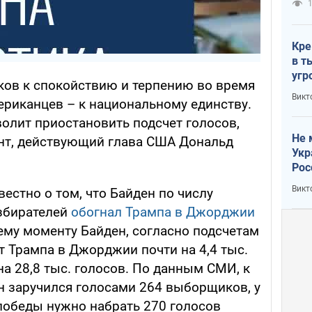
1
Кре
в т
угр
ков к спокойствию и терпению во время
лог
Викт
мериканцев – к национальному единству.
волит приостановить подсчет голосов,
Не 
нент, действующий глава США Дональд
Укр
Рос
Викт
вестно о том, что Байден по числу
избирателей
обогнал Трампа в Джорджии
ему моменту Байден, согласно подсчетам
т Трампа в Джорджии почти на 4,4 тыс.
на 28,8 тыс. голосов. По данным СМИ, к
 заручился голосами 264 выборщиков, у
 победы нужно набрать 270 голосов