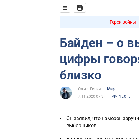
Герои войны
Байден – о в
цифры говоря
близко
Ольга Липич
Мир
7.11.2020 07:34
15,0 т.
Он заявил, что намерен заруч
выборщиков
Байден считает, что ему удас