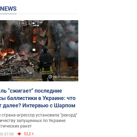
P NEWS
ль "сжигает" последние
сы баллистики в Украине: что
т далее? Интервью с Шарпом
 страна-агрессор установила "рекорд"
личеству запущенных по Украине
стических ракет
52,2 т.
26 07:00