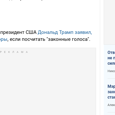
, президент США
Дональд Трамп заявил,
оры
, если посчитать "законные голоса".
Отв
не 
сил
гос
Нико
Мэр
зах
ста
и н
Алек
рей