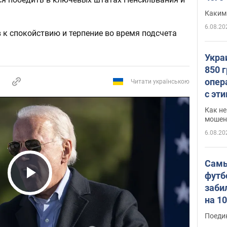
Каким
6.08.20
 к спокойствию и терпение во время подсчета
Укра
850 
опер
Читати українською
с эт
Как не
мошен
6.08.20
Самы
футб
Play Video
заби
на 1
Виде
Поеди