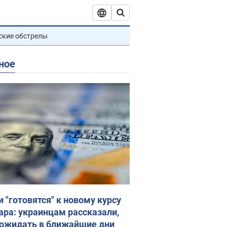
ские обстрелы
ное
и "готовятся" к новому курсу
ара: украинцам рассказали,
 ожидать в ближайшие дни