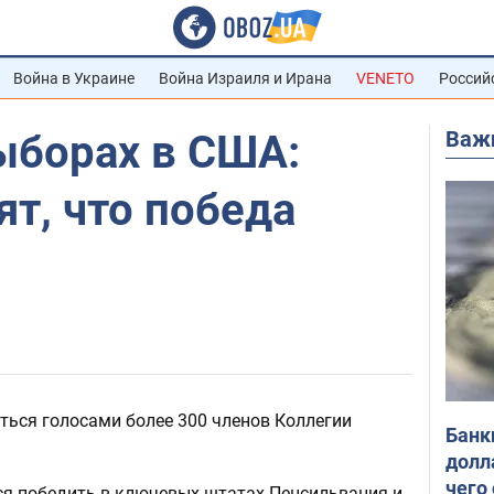
Война в Украине
Война Израиля и Ирана
VENETO
Россий
Важ
ыборах в США:
т, что победа
иться голосами более 300 членов Коллегии
Банк
долл
чего
тся победить в ключевых штатах Пенсильвания и