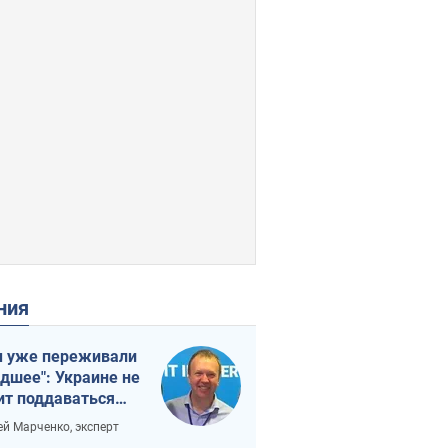
ения
 уже переживали
удшее": Украине не
ит поддаваться
аянию из-за
ей Марченко, эксперт
етного террора