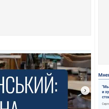
Мн
"Мы
и х
сто
отч
Серг
рак