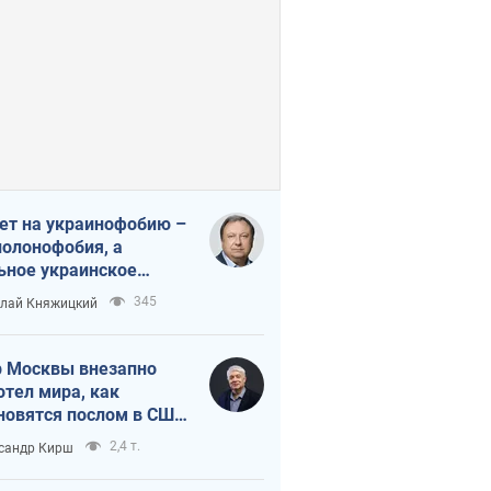
ет на украинофобию –
полонофобия, а
ьное украинское
ударство
345
лай Княжицкий
 Москвы внезапно
отел мира, как
новятся послом в США
овые украинские топ-
2,4 т.
сандр Кирш
тинги