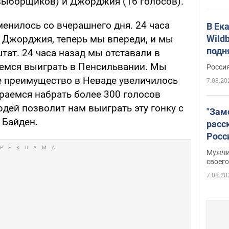
выборщиков) и Джорджия (16 голосов).
менилось со вчерашнего дня. 24 часа
В Ек
Wildb
е Джорджия, теперь мы впереди, и мы
подн
тат. 24 часа назад мы отставали в
емся выиграть в Пенсильвании. Мы
Росси
 преимущество в Неваде увеличилось
7.08.20
раемся набрать более 300 голосов
ей позволит нам выиграть эту гонку с
"Зам
 Байден.
расс
Росс
Фото
Мужчи
своего
7.08.20