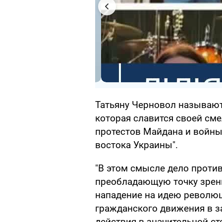
Татьяну Черновол называют
которая славится своей см
протестов Майдана и войны
востока Украины".
"В этом смысле дело против
преобладающую точку зрен
нападение на идею революц
гражданского движения в з
действия в значительной с