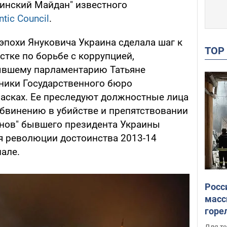
инский Майдан" известного
ntic Council
.
эпохи Януковича Украина сделала шаг к
TO
стке по борьбе с коррупцией,
ывшему парламентарию Татьяне
ники Государственного бюро
асках. Ее преследуют должностные лица
обвинению в убийстве и препятствовании
онов" бывшего президента Украины
я революции достоинства 2013-14
иале.
Росс
масс
горе
есть
Для те