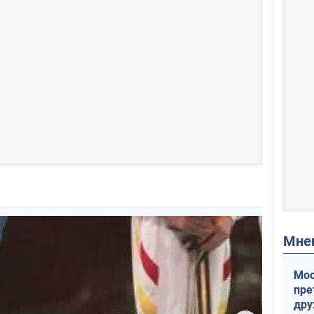
Мн
Мос
пре
др