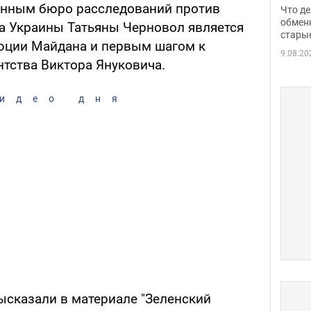
прин
енным бюро расследований против
Что де
обме
обмен
а Украины Татьяны Черновол является
стары
таки
юции Майдана и первым шагом к
9.08.20
нтства Виктора Януковича.
идео дня
сказали в материале "Зеленский