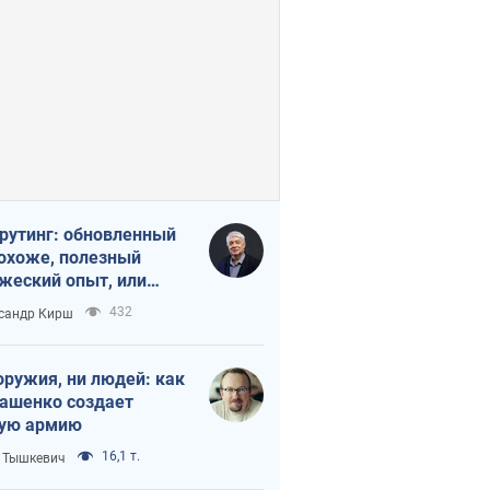
рутинг: обновленный
похоже, полезный
жеский опыт, или
лектика
432
сандр Кирш
бовательной трусости
оружия, ни людей: как
ашенко создает
ую армию
16,1 т.
 Тышкевич