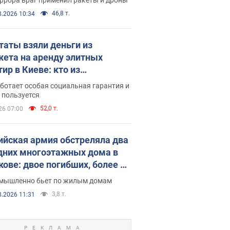
46,8 т.
8.2026 10:34
таты взяли деньги из
ета на аренду элитных
ир в Киеве: кто из
аментариев просил средства
ботает особая социальная гарантия и
е поселился
 пользуется
52,0 т.
26 07:00
ийская армия обстреляла два
дних многоэтажных дома в
кове: двое погибших, более 20
радавших
умышленно бьет по жилым домам
3,8 т.
8.2026 11:31