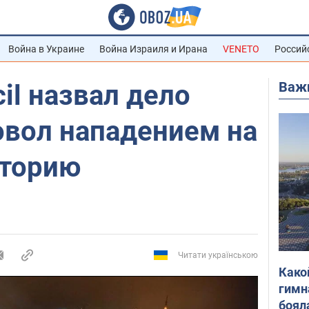
Война в Украине
Война Израиля и Ирана
VENETO
Россий
Важ
cil назвал дело
овол нападением на
сторию
Читати українською
Како
гимн
боял