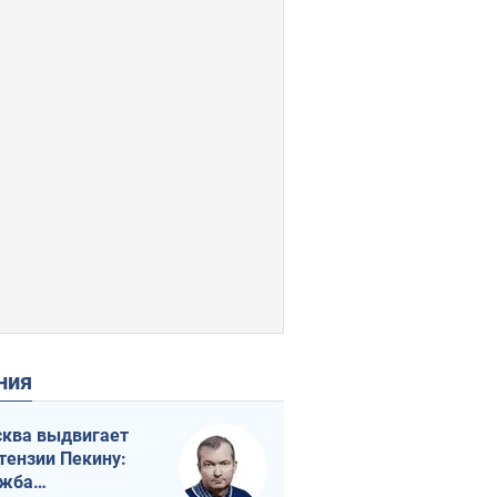
ения
ква выдвигает
тензии Пекину:
ужба