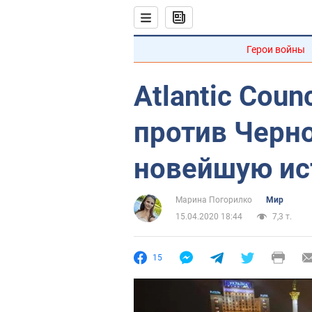
Герои войны
Atlantic Coun
против Черн
новейшую и
Марина Погорилко
Мир
15.04.2020 18:44
7,3 т.
15