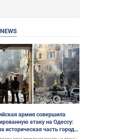
P NEWS
ийская армия совершила
ированную атаку на Одессу:
ла историческая часть города,
 пострадавшие. Фото и видео
ррора враг применил ракеты и дроны