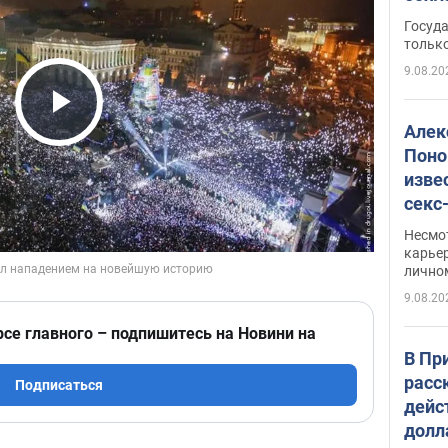
этом
Госуд
только
9.08.20
Play Video
Алек
Поно
изве
секс
как 
Несмо
карьер
лично
9.08.20
рсе главного – подпишитесь на Новини на
В Пр
расс
Подписаться
дейс
долл