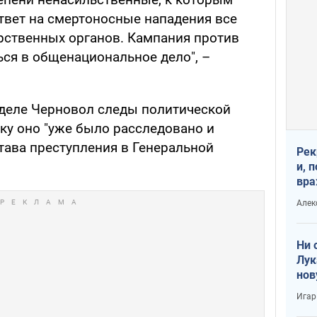
твет на смертоносные нападения все
рственных органов. Кампания против
ся в общенациональное дело", –
деле Черновол следы политической
ку оно "уже было расследовано и
тава преступления в Генеральной
Рек
и, 
вра
Диа
Алек
тре
Ни 
Лук
нов
Игар