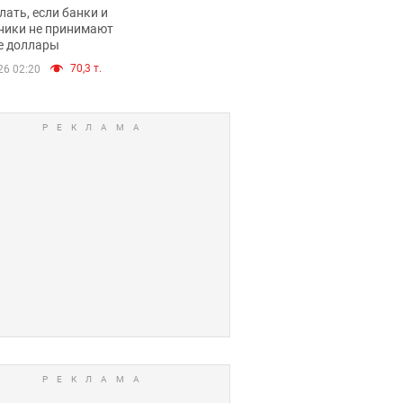
имают ли
лать, если банки и
нники и банки
ники не принимают
е доллары
е купюры
70,3 т.
26 02:20