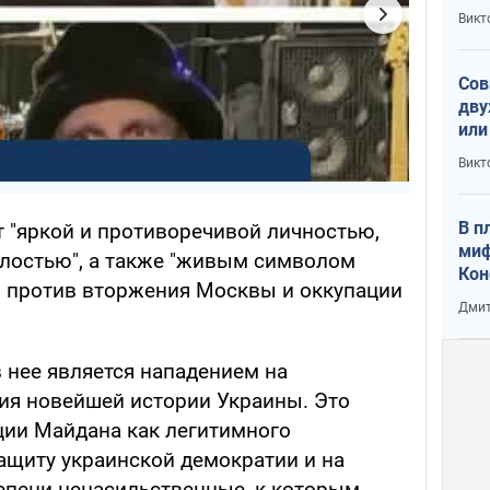
пре
Викт
зав
от 
Сов
дву
или
и П
Викт
В п
 "яркой и противоречивой личностью,
миф
елостью", а также "живым символом
Кон
 против вторжения Москвы и оккупации
гла
Дмит
лов
окк
 нее является нападением на
ия новейшей истории Украины. Это
ии Майдана как легитимного
ащиту украинской демократии и на
тепени ненасильственные, к которым