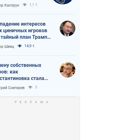
вращается в
1,1 т.
ор Каспрук
исимость России
Китая
падение интересов
х циничных игроков
 тайный план Трампа
утина?
14,9 т.
ор Швец
лену собственных
ов: как
стантиновка стала
вной идеологической
3
рий Снегирев
ушкой для российских
упантов