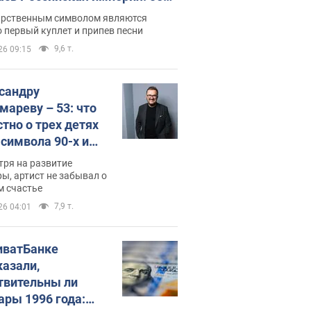
 не рассказывают в школе
арственным символом являются
 первый куплет и припев песни
9,6 т.
26 09:15
сандру
мареву – 53: что
стно о трех детях
-символа 90-х и
они выглядят
тря на развитие
ы, артист не забывал о
м счастье
7,9 т.
26 04:01
иватБанке
казали,
твительны ли
ары 1996 года: