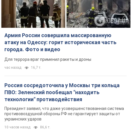
Для террора враг применил ракеты и дроны
час назад
16,7 т.
Россия сосредоточила у Москвы три кольца
ПВО: Зеленский пообещал "находить
технологии" противодействия
Президент заявил, что даже усовершенствованная система
противовоздушной обороны РФ не гарантирует защиты от
украинских ударов
10 часов назад
86,6 т.
Украина приобрела у Турции 70 баллистических
ракет и многое другое вооружение: в Госдепе
США обнародовали список
Госдеп уже проинформировал об этом американский
Конгресс
11 часов назад
14,5 т.