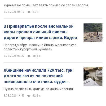
область и курортный Буковель
8.08.2026 09:27
38,3 т.
Женщине начислили 729 тыс. грн
долга за газ из-за показаний
неисправного счетчика: судья
вынес неожиданное решение
Нужно ли платить долг из-за доначисления
8.08.2026 14:43
32,2 т.