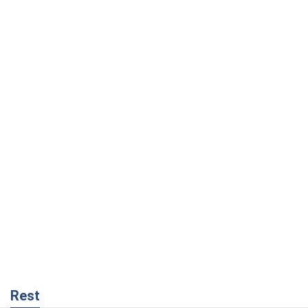
Rest
Мнения
Совпадение интересов двух циничных
игроков или тайный план Трампа и
Путина?
Виктор Швец
12,7 т.