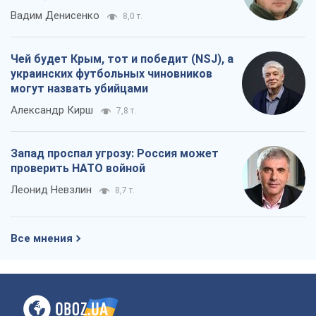
Запад проспал угрозу: Россия может
проверить НАТО войной
Леонид Невзлин
8,7 т.
Все мнения
О компании
Команда
Правовая информация
Политика
конфиденциальности
Реклама на сайте
Документы
Редакционная политика
Журналисты OBOZ.UA на месте
событий