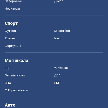
Моя школа
ГДЗ
Учебники
Онлайн уроки
ДПА
ЗНО
НМТ
СНГ решебники
Авто
Тест Драйв
Электромобили
Акции
Сервис
Food Oboz
Рецепты
Напитки
Диеты