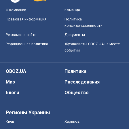
OBOZ.UA
Политика
Мир
Расследования
Блоги
Общество
Регионы Украины
Киев
Харьков
Запорожье
Днепр
Черкассы
Спорт
Футбол
Баскетбол
Хоккей
Бокс
Формула-1