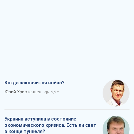
Когда закончится война?
Юрий Христензен
9,9 т.
Украина вступила в состояние
экономического кризиса. Есть ли свет
в конце туннеля?
Вадим Денисенко
8,0 т.
Чей будет Крым, тот и победит (NSJ), а
украинских футбольных чиновников
могут назвать убийцами
Александр Кирш
7,8 т.