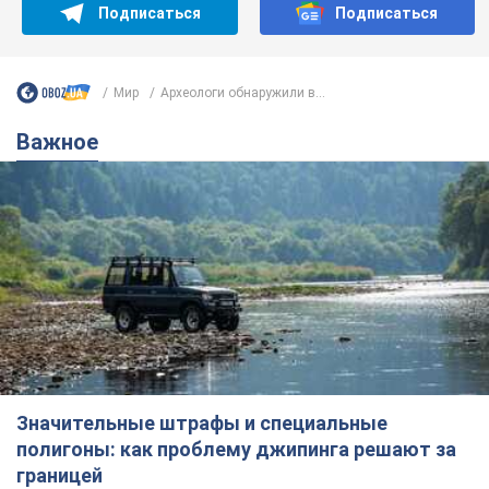
Значительные штрафы и специальные
полигоны: как проблему джипинга решают за
границей
Украине не помешает взять пример со стран Европы
8.08.2026 05:10
2,7 т.
В Прикарпатье после аномальной
жары прошел сильный ливень:
дороги превратились в реки. Видео
Непогода обрушилась на Ивано-Франковскую