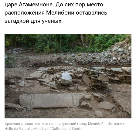
царе Агамемноне. До сих пор место
расположения Мелибойи оставались
загадкой для ученых.