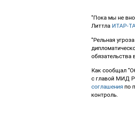
"Пока мы не вно
Литтла
ИТАР-Т
"Рельная угроз
дипломатическо
обязательства в
Как сообщал "О
с главой МИД Р
соглашения
по 
контроль.