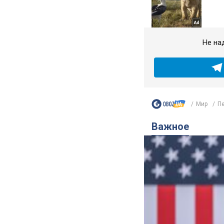
Не на
Мир
Пе
Важное