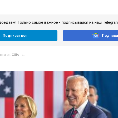
доедаем! Только самое важное - подписывайся на наш Telegra
Подписаться
Подписа
нтагон: США не...