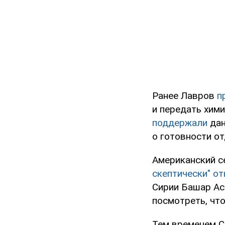
Ранее Лавров
п
и передать хим
поддержали
дан
о готовности о
Американский с
скептически" о
Сирии Башар Ас
посмотреть, что
Тем временем 