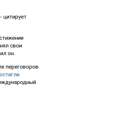
- цитирует
остижении
нял свои
ил он.
ле переговоров
остигли
международный