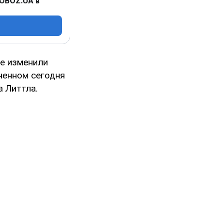
 OBOZ.UA в
е изменили
ненном сегодня
 Литтла.