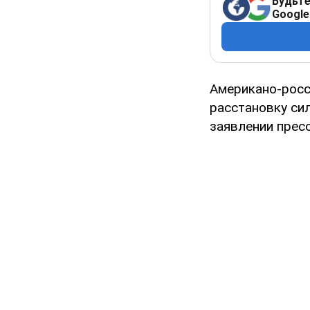
Будьте
Google
Американо-росс
расстановку си
заявлении прес