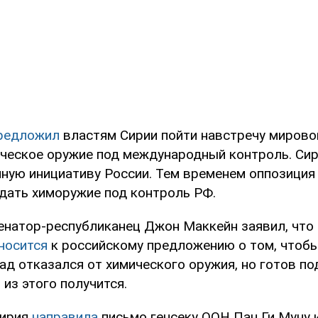
редложил
властям Сирии пойти навстречу миров
ическое оружие под международный контроль. Сир
ную инициативу России. Тем временем оппозиция
тдать химоружие под контроль РФ.
енатор-республиканец Джон Маккейн заявил, что
тносится
к российскому предложению о том, чтоб
ад отказался от химического оружия, но готов п
 из этого получится.
Сирия
направила
письмо генсеку ООН Пан Ги Муну 