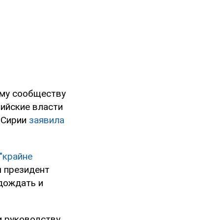
ому сообществу
ийские власти
 Сирии
заявила
"крайне
ы президент
одождать и
и руководству