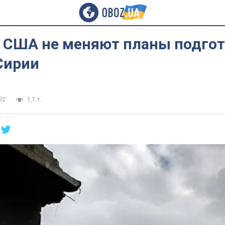
: США не меняют планы подго
Сирии
02
1,1 т.