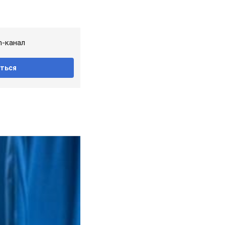
m-канал
ться