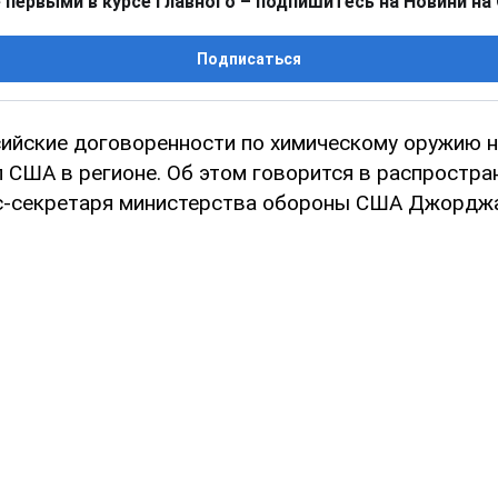
 первыми в курсе главного – подпишитесь на Новини на
Подписаться
ийские договоренности по химическому оружию н
л США в регионе. Об этом говорится в распростра
с-секретаря министерства обороны США Джорджа