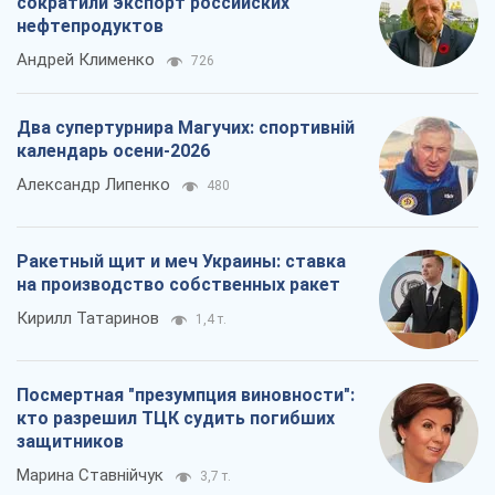
сократили экспорт российских
нефтепродуктов
Андрей Клименко
726
Два супертурнира Магучих: спортивній
календарь осени-2026
Александр Липенко
480
Ракетный щит и меч Украины: ставка
на производство собственных ракет
Кирилл Татаринов
1,4 т.
Посмертная "презумпция виновности":
кто разрешил ТЦК судить погибших
защитников
Марина Ставнійчук
3,7 т.