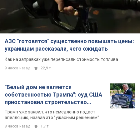
АЗС "готовятся" существенно повышать цены:
украинцам рассказали, чего ожидать
Как на заправках уже переписали стоимость топлива
9 часов назад
22,9 т.
"Белый дом не является
собственностью Трампа": суд США
приостановил строительство
бального зала стоимостью 400 млн
Трамп уже заявил, что немедленно подаст
долларов
апелляцию, назвав это "ужасным решением"
8 часов назад
1,7 т.