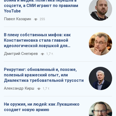
Война и медиа: политика перешла в
соцсети, а СМИ играют по правилам
YouTube
Павел Казарин
255
В плену собственных мифов: как
Константиновка стала главной
идеологической ловушкой для
российских оккупантов
Дмитрий Снегирев
1,7 т.
Рекрутинг: обновленный и, похоже,
полезный вражеский опыт, или
Диалектика требовательной трусости
Александр Кирш
1,7 т.
Ни оружия, ни людей: как Лукашенко
создает новую армию