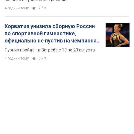
4 години тому
7,5 т.
Хорватия унизила сборную России
по спортивной гимнастике,
официально не пустив на чемпионат
Европы основных спортсменов
Турнир пройдет в Загребе с 13 по 23 августа
4 години тому
6,7 т.