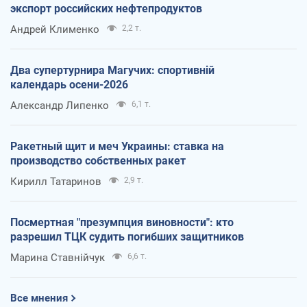
экспорт российских нефтепродуктов
Андрей Клименко
2,2 т.
Два супертурнира Магучих: спортивній
календарь осени-2026
Александр Липенко
6,1 т.
Ракетный щит и меч Украины: ставка на
производство собственных ракет
Кирилл Татаринов
2,9 т.
Посмертная "презумпция виновности": кто
разрешил ТЦК судить погибших защитников
Марина Ставнійчук
6,6 т.
Все мнения