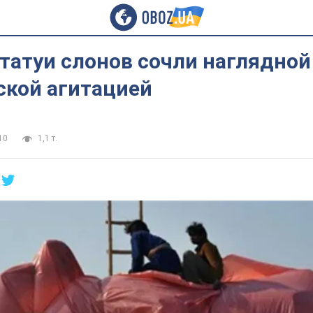
татуи слонов сочли наглядной
ской агитацией
10
1,1 т.