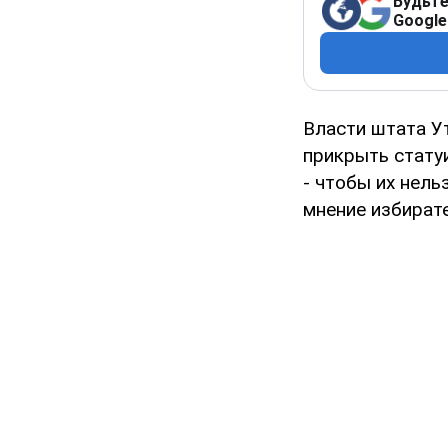
Будьте
Google
Власти штата У
прикрыть стату
- чтобы их нель
мнение избират