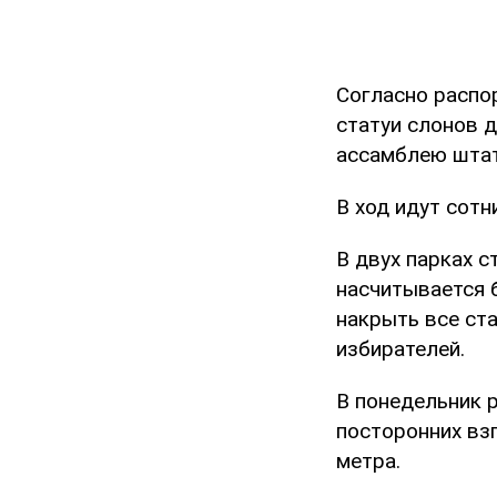
Согласно распо
статуи слонов 
ассамблею штат
В ход идут сот
В двух парках 
насчитывается 
накрыть все ста
избирателей.
В понедельник 
посторонних вз
метра.