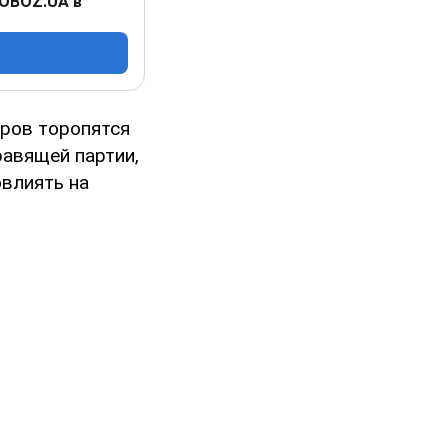
 OBOZ.UA в
ров торопятся
равящей партии,
овлиять на