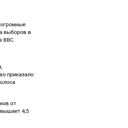
 огромные
ца выборов в
а ВВС.
,
во приказало
голоса
нов от
евышает 4,5