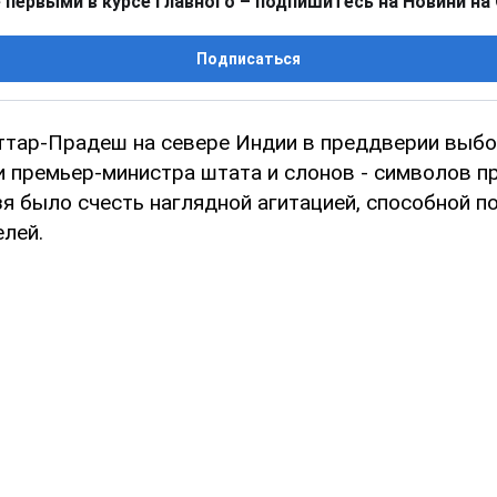
 первыми в курсе главного – подпишитесь на Новини на
Подписаться
ттар-Прадеш на севере Индии в преддверии выбо
и премьер-министра штата и слонов - символов п
зя было счесть наглядной агитацией, способной п
елей.