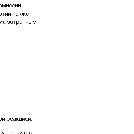
омиссии
ртии также
ма затратным.
ой реакцией.
 участников