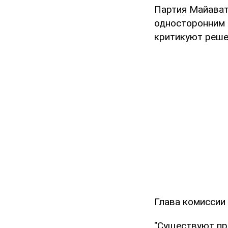
Партия Майават
односторонним 
критикуют реше
Глава комиссии 
"Существуют пр