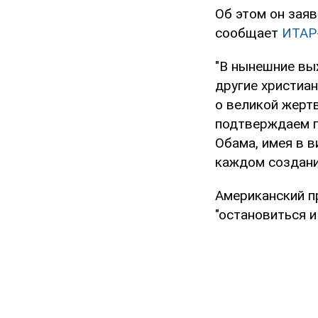
Об этом он зая
сообщает
ИТАР
"В нынешние вы
другие христиа
о великой жертв
подтверждаем го
Обама, имея в в
каждом создани
Американский п
"остановиться и