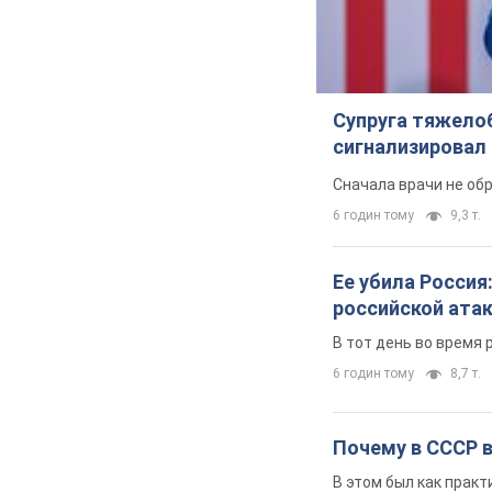
Супруга тяжело
сигнализировал 
Сначала врачи не об
6 годин тому
9,3 т.
Ее убила Россия
российской ата
В тот день во время 
6 годин тому
8,7 т.
Почему в СССР 
В этом был как практ