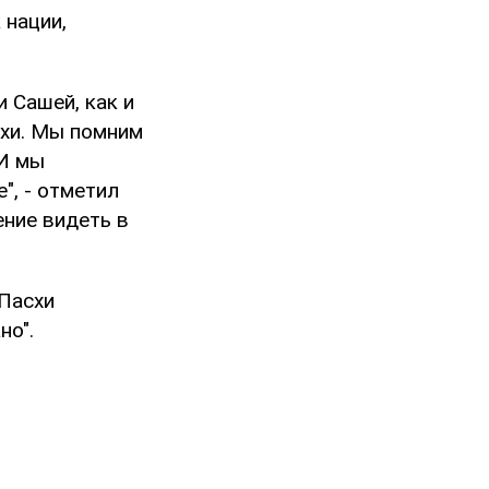
 нации,
 Сашей, как и
схи. Мы помним
 И мы
", - отметил
ение видеть в
 Пасхи
но".