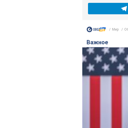
Мир
Об
Важное