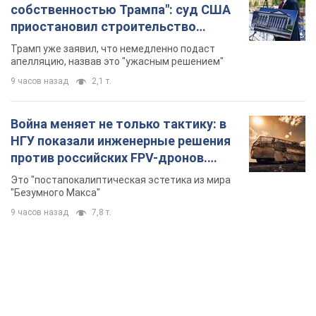
собственностью Трампа": суд США
приостановил строительство
бального зала стоимостью 400 млн
Трамп уже заявил, что немедленно подаст
долларов
апелляцию, назвав это "ужасным решением"
9 часов назад
2,1 т.
Война меняет не только тактику: в
НГУ показали инженерные решения
против российских FPV-дронов.
Фото
Это "постапокалиптическая эстетика из мира
"Безумного Макса"
9 часов назад
7,8 т.