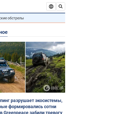
ские обстрелы
ное
пинг разрушает экосистемы,
рые формировались сотни
 в Greenpeace забили тревогу