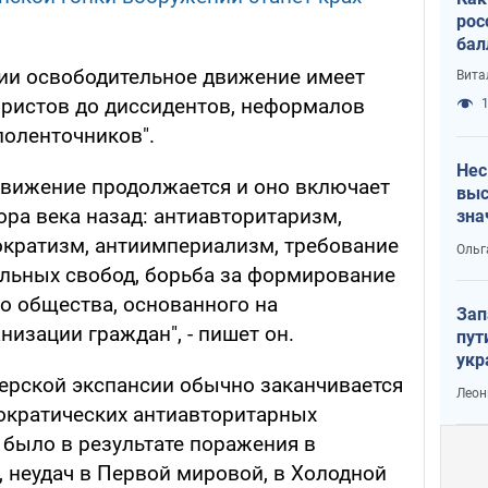
рос
бал
сии освободительное движение имеет
Вита
бристов до диссидентов, неформалов
1
лоленточников".
Нес
движение продолжается и оно включает
выс
тора века назад: антиавторитаризм,
зна
кратизм, антиимпериализм, требование
Ольг
альных свобод, борьба за формирование
о общества, основанного на
Зап
изации граждан", - пишет он.
пут
укр
перской экспансии обычно заканчивается
Леон
ократических антиавторитарных
 было в результате поражения в
, неудач в Первой мировой, в Холодной