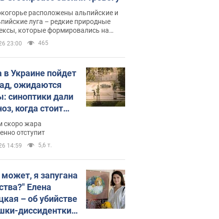
окогорье расположены альпийские и
пийские луга – редкие природные
ексы, которые формировались на
ении сотен лет
465
26 23:00
 в Украине пойдет
пад, ожидаются
ы: синоптики дали
оз, когда стоит
ать изменения
м скоро жара
ды
енно отступит
5,6 т.
26 14:59
, может, я запугана
ства?" Елена
цкая – об убийстве
шки-диссидентки