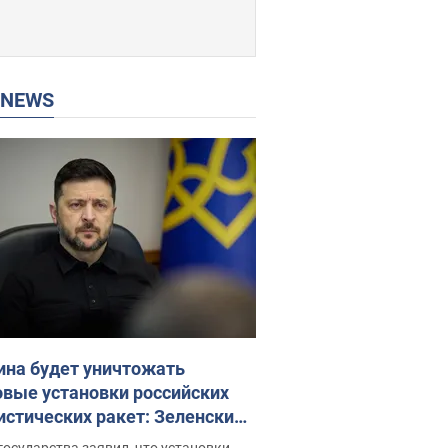
P NEWS
ина будет уничтожать
овые установки российских
истических ракет: Зеленский
ел заседание СНБО
государства заявил, что установки