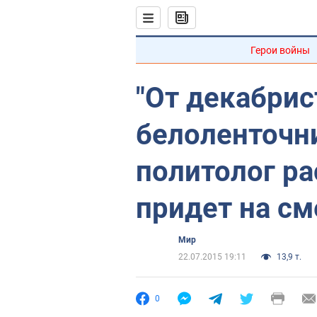
Герои войны
"От декабрис
белоленточни
политолог ра
придет на см
Мир
22.07.2015 19:11
13,9 т.
0