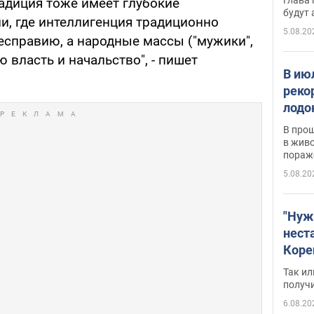
адиция тоже имеет глубокие
будут
и, где интеллигенция традиционно
5.08.20
есправию, а народные массы ("мужики",
 власть и начальство", - пишет
В ию
реко
лодо
обна
В про
в живо
пораж
5.08.20
"Нуж
нест
Коре
бизн
Так ил
имею
получ
пом
6.08.20