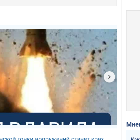
Мн
нской гонки вооружений станет крах
Как