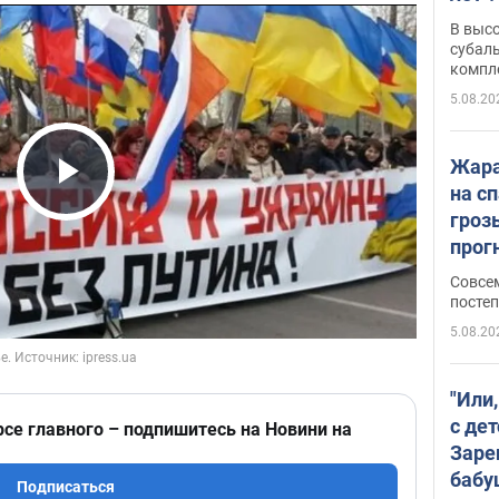
В выс
субаль
компл
протяж
5.08.20
Жара
на с
Play Video
гроз
прогн
ожид
Совсе
пого
постеп
5.08.20
"Или
с дет
рсе главного – подпишитесь на Новини на
Заре
бабу
Подписаться