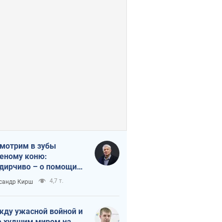
мотрим в зубы
еному коню:
дирчиво – о помощи
аине
4,7 т.
сандр Кирш
ду ужасной войной и
 худшим миром на