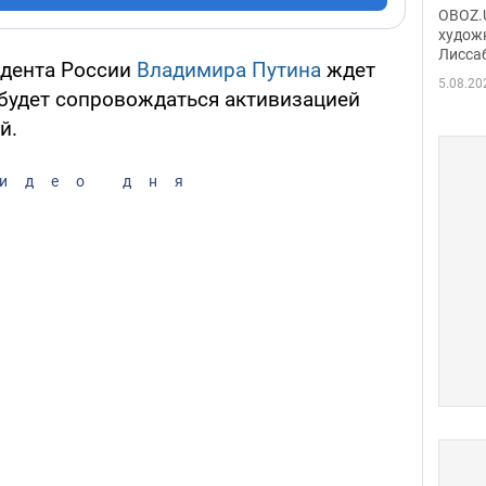
Аллы
OBOZ.U
сына
худож
Лисса
Порт
дента России
Владимира Путина
ждет
деть
5.08.20
будет сопровождаться активизацией
й.
идео дня