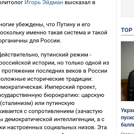
политолог
Игорь Эйдман
высказал в
огие убеждены, что Путину и его
TO
оскольку именно такая система и такой
органичны для России.
 Действительно, путинский режим -
российской истории, но только одной из
а протяжении последних веков в России
положные исторические традиции:
емократическая. Имперский проект,
сударственную бюрократию: царскую
 (сталинизм) или путинскую
Укра
кивается с сопротивлением (зачастую
пуск
ы демократической интеллигенции, а с
балл
ски настроенных социальных низов. Эта
пров
Глава 