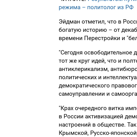
режима – политолог из РФ
Эйдман отметил, что в Рос
богатую историю – от дека
времени Перестройки и "бе
"Сегодня освободительное 
тот же круг идей, что и пол
антиклерикализм, антибюро
политических и интеллекту
демократического правовог
самоуправлении и самоорган
"Крах очередного витка им
в России активизацией дем
настроений в обществе. Так
Крымской, Русско-японской