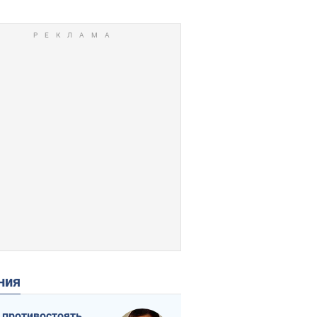
ения
 противостоять