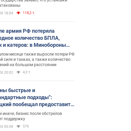
 атакованы
118,2 т.
26 18:04
ле армия РФ потеряла
рдное количество БПЛА,
к и катеров: в Минобороны
родовали статистику
шлом месяце также выросли потери РФ
й силе и танках, а также количество
ений на большом расстоянии
4,3 т.
26 20:02
ны быстрые и
андартные подходы":
цкий пообещал предоставить
есу приоритетный доступ к
и иначе, бизнес после обстрелов
щимся складским
ит поддержку
ещениям
576
26 00:08