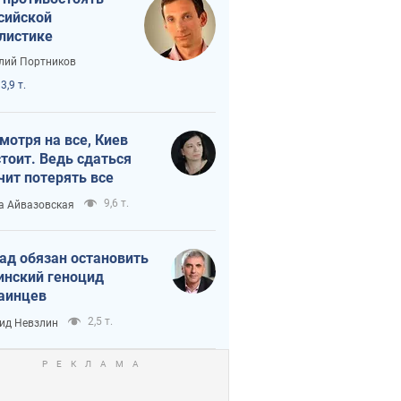
сийской
листике
лий Портников
3,9 т.
мотря на все, Киев
тоит. Ведь сдаться
чит потерять все
9,6 т.
а Айвазовская
ад обязан остановить
инский геноцид
аинцев
2,5 т.
ид Невзлин