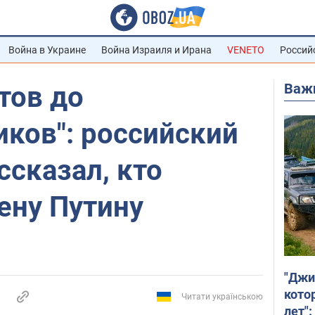
Война в Украине
Война Израиля и Ирана
VENETO
Россий
Важ
тов до
ков": российский
ссказал, кто
ену Путину
"Джи
кото
Читати українською
лет":