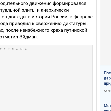
ободительного движения формировался
туальной элиты и анархически
 он дважды в истории России, в феврале
о года приводил к свержению диктатуры.
час, после неизбежного краха путинской
 отметил Эйдман.
Пос
дар
при
Укр
Алек
Меж
еще