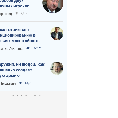
ересов двух
ичных игроков
 тайный план
9,8 т.
ор Швец
мпа и Путина?
ск готовится к
кционированию в
овиях масштабного
нного кризиса
15,2 т.
сандр Левченко
оружия, ни людей: как
ашенко создает
ую армию
13,0 т.
 Тышкевич