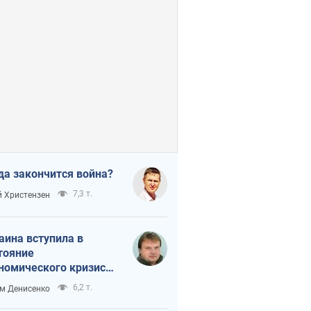
да закончится война?
7,3 т.
 Христензен
аина вступила в
тояние
номического кризиса.
ь ли свет в конце
6,2 т.
м Денисенко
неля?