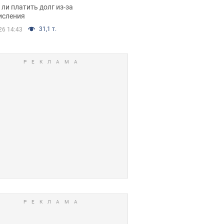
я вынес
ли платить долг из-за
иданное решение
исления
31,1 т.
26 14:43