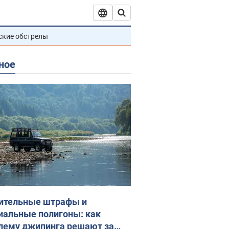
ские обстрелы
ное
ительные штрафы и
иальные полигоны: как
лему джипинга решают за