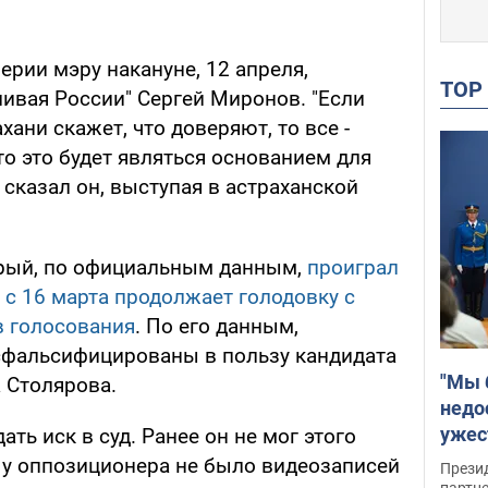
рии мэру накануне, 12 апреля,
TO
ивая России" Сергей Миронов. "Если
ани скажет, что доверяют, то все -
то это будет являться основанием для
 сказал он, выступая в астраханской
орый, по официальным данным,
проиграл
 с 16 марта продолжает голодовку с
в голосования
. По его данным,
сфальсифицированы в пользу кандидата
"Мы 
 Столярова.
недо
ужес
ать иск в суд. Ранее он не мог этого
Росс
х у оппозиционера не было видеозаписей
Прези
партн