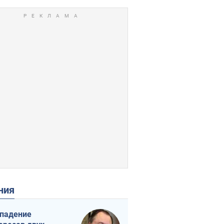
ения
падение