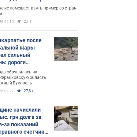
ицей
е не помешает взять пример со стран
ы
2,1 т.
26 05:10
икарпатье после
альной жары
ел сильный
нь: дороги
ратились в реки.
ода обрушилась на
о
-Франковскую область
ортный Буковель
27,8 т.
26 09:27
ине начислили
ыс. грн долга за
из-за показаний
правного счетчика: