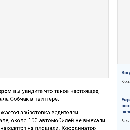
Ког
Юрий
чером вы увидите что такое настоящее,
ала Собчак в твиттере.
Укр
сос
эко
лжается забастовка водителей
Ест
эле, около 150 автомобилей не выехали
Вади
тун
х находятся на площади. Координатор