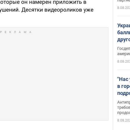
 которые он намерен приложить в
8.08.20
рушений. Десятки видеороликов уже
Укра
балл
друг
США 
Госде
амери
8.08.20
"Нас
в го
подр
подд
Антип
виде
требо
продо
8.08.20