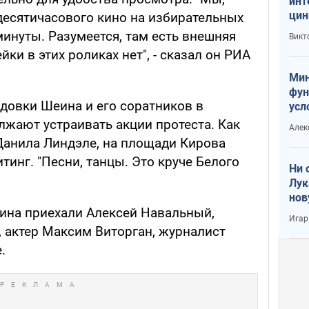
инт
цин
 десятичасового кино на избирательных
или
инуты. Разумеется, там есть внешняя
Викт
Тра
йки в этих роликах нет", - сказал он РИА
Мин
фун
довки Шеина и его соратников в
усл
вое
лжают устраивать акции протеста. Как
Алек
Данила Линдэле, на площади Кирова
инг. "Песни, танцы. Это круче Белого
Ни 
Лук
нов
ина приехали Алексей Навальный,
Игар
, актер Максим Виторган, журналист
.