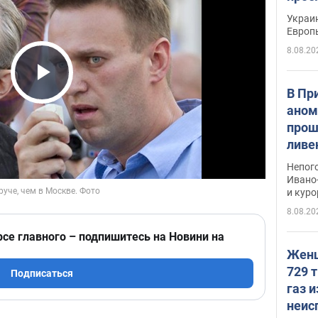
гран
Украин
Европ
8.08.20
Play Video
В Пр
аном
прош
ливе
прев
Непог
Виде
Ивано
и кур
8.08.20
рсе главного – подпишитесь на Новини на
Женщ
729 т
Подписаться
газ 
неис