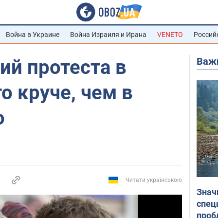
Война в Украине
Война Израиля и Ирана
VENETO
Россий
Важ
ий протеста в
о круче, чем в
о
Читати українською
Знач
спец
проб