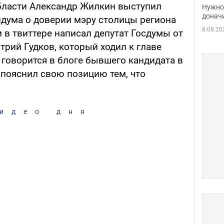
судь
бласти Александр Жилкин выступил
Нужно 
неож
донач
дума о доверии мэру столицы региона
8.08.20
 в твиттере написал депутат Госдумы от
рий Гудков, который ходил к главе
 говорится в блоге бывшего кандидата в
пояснил свою позицию тем, что
идео дня