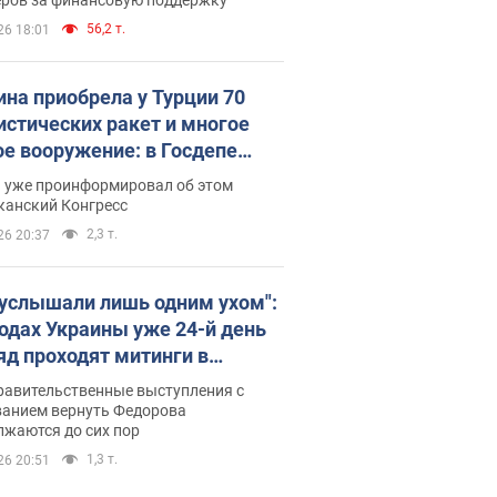
56,2 т.
26 18:01
ина приобрела у Турции 70
истических ракет и многое
ое вооружение: в Госдепе
обнародовали список
п уже проинформировал об этом
канский Конгресс
2,3 т.
26 20:37
 услышали лишь одним ухом":
родах Украины уже 24-й день
яд проходят митинги в
ержку Федорова. Фото и
равительственные выступления с
о
ванием вернуть Федорова
лжаются до сих пор
1,3 т.
26 20:51