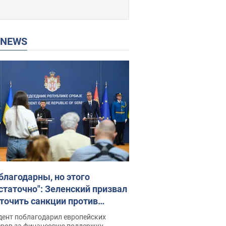
P NEWS
благодарны, но этого
статочно": Зеленский призвал
точить санкции против
ии
дент поблагодарил европейских
еров за финансовую поддержку